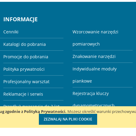
INFORMACJE
Cenniki
Wzorcowanie narzędzi
pomiarowych
Katalogi do pobrania
Znakowanie narzędzi
Promocje do pobrania
Indywidualne moduły
Polityka prywatności
piankowe
Profesjonalny warsztat
Rejestracja kluczy
Reklamacje i serwis
dynamometrycznych
Przedłuż gwarancję do 3 lat
ług zgodnie z Polityką Prywatności.
Możesz określić warunki przechowywan
Kalibracja kluczy
ZEZWALAJ NA PLIKI COOKIE
dynamometrycznych