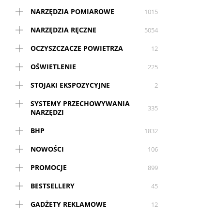
NARZĘDZIA POMIAROWE
1015
NARZĘDZIA RĘCZNE
5054
OCZYSZCZACZE POWIETRZA
12
OŚWIETLENIE
225
STOJAKI EKSPOZYCYJNE
2
SYSTEMY PRZECHOWYWANIA
335
NARZĘDZI
BHP
1832
NOWOŚCI
106
PROMOCJE
899
BESTSELLERY
45
GADŻETY REKLAMOWE
12