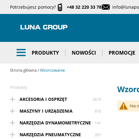
Potrzebujesz pomocy?
+48 32 220 33 78
info@lunapol
PRODUKTY
NOWOŚCI
PROMOCJE
Strona główna
Wzorcowanie
Wzor
Produkty
AKCESORIA I OSPRZĘT
2615
Nie 
MASZYNY I URZĄDZENIA
870
NARZĘDZIA DYNAMOMETRYCZNE
141
NARZĘDZIA PNEUMATYCZNE
201