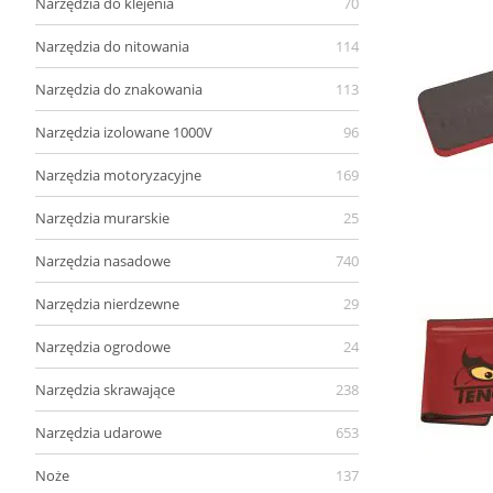
Narzędzia do klejenia
70
Narzędzia do nitowania
114
Narzędzia do znakowania
113
Narzędzia izolowane 1000V
96
Narzędzia motoryzacyjne
169
Narzędzia murarskie
25
Narzędzia nasadowe
740
Narzędzia nierdzewne
29
Narzędzia ogrodowe
24
Narzędzia skrawające
238
Narzędzia udarowe
653
Noże
137