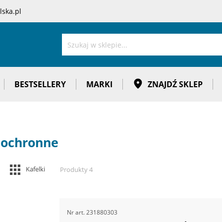
ska.pl
Szukaj
BESTSELLERY
MARKI
ZNAJDŹ SKLEP
 ochronne
Zobacz
Kafelki
Produkty
4
jako
Nr art.
231880303