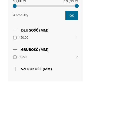
97,00 zł
276,99 zł
4 produkty
OK
DŁUGOŚĆ (MM)
450.00
1
GRUBOŚĆ (MM)
30.50
2
SZEROKOŚĆ (MM)