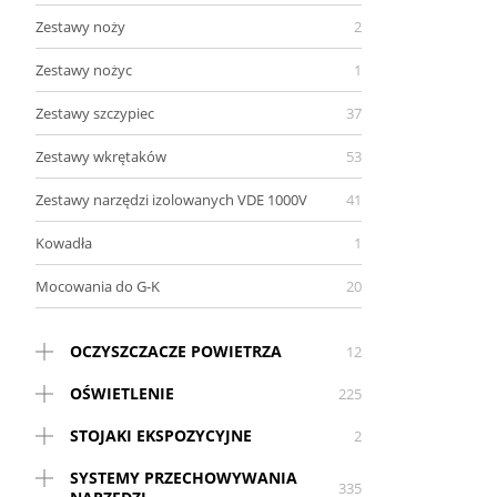
Zestawy noży
2
Zestawy nożyc
1
Zestawy szczypiec
37
Zestawy wkrętaków
53
Zestawy narzędzi izolowanych VDE 1000V
41
Kowadła
1
Mocowania do G-K
20
OCZYSZCZACZE POWIETRZA
12
OŚWIETLENIE
225
STOJAKI EKSPOZYCYJNE
2
SYSTEMY PRZECHOWYWANIA
335