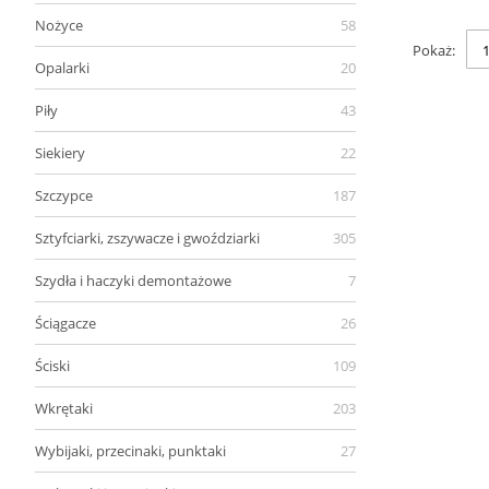
Nożyce
58
Pokaż
Opalarki
20
Piły
43
Siekiery
22
Szczypce
187
Sztyfciarki, zszywacze i gwoździarki
305
Szydła i haczyki demontażowe
7
Ściągacze
26
Ściski
109
Wkrętaki
203
Wybijaki, przecinaki, punktaki
27