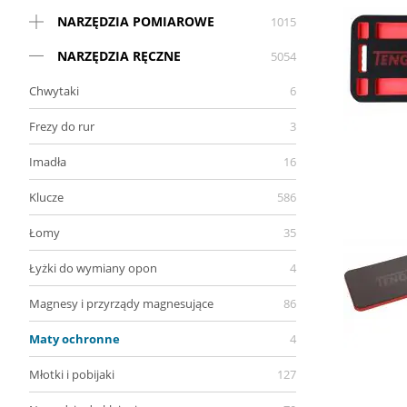
NARZĘDZIA POMIAROWE
1015
NARZĘDZIA RĘCZNE
5054
Chwytaki
6
Frezy do rur
3
Imadła
16
Klucze
586
Łomy
35
Łyżki do wymiany opon
4
Magnesy i przyrządy magnesujące
86
Maty ochronne
4
Młotki i pobijaki
127