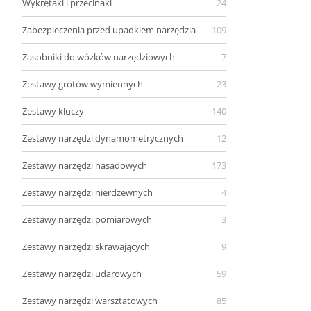
Wykrętaki i przecinaki
24
Zabezpieczenia przed upadkiem narzędzia
109
Zasobniki do wózków narzędziowych
7
Zestawy grotów wymiennych
23
Zestawy kluczy
140
Zestawy narzędzi dynamometrycznych
12
Zestawy narzędzi nasadowych
173
Zestawy narzędzi nierdzewnych
4
Zestawy narzędzi pomiarowych
3
Zestawy narzędzi skrawających
9
Zestawy narzędzi udarowych
59
Zestawy narzędzi warsztatowych
85