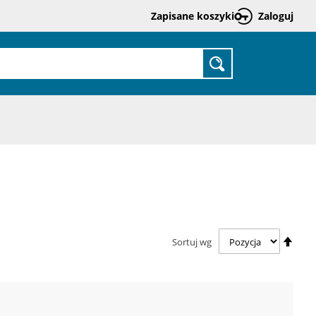
Zapisane koszyki
Zaloguj
Prze
do
treśc
SZUKAJ
Usta
Sortuj wg
kieru
malej