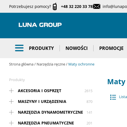
Potrzebujesz pomocy?
+48 32 220 33 78
info@lunapol
PRODUKTY
NOWOŚCI
PROMOCJE
Strona główna
Narzędzia ręczne
Maty ochronne
Maty
Produkty
AKCESORIA I OSPRZĘT
2615
Lista
MASZYNY I URZĄDZENIA
870
NARZĘDZIA DYNAMOMETRYCZNE
141
NARZĘDZIA PNEUMATYCZNE
201