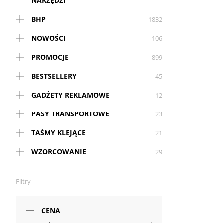
NARZĘDZI
BHP
1832
NOWOŚCI
106
PROMOCJE
899
BESTSELLERY
45
GADŻETY REKLAMOWE
12
PASY TRANSPORTOWE
23
TAŚMY KLEJĄCE
21
WZORCOWANIE
29
Filtry
CENA