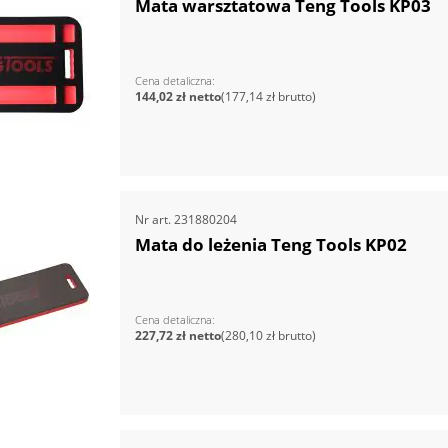
Mata warsztatowa Teng Tools KP03
Cena detaliczna
144,02 zł
177,14 zł
Nr art.
231880204
Mata do leżenia Teng Tools KP02
Cena detaliczna
227,72 zł
280,10 zł