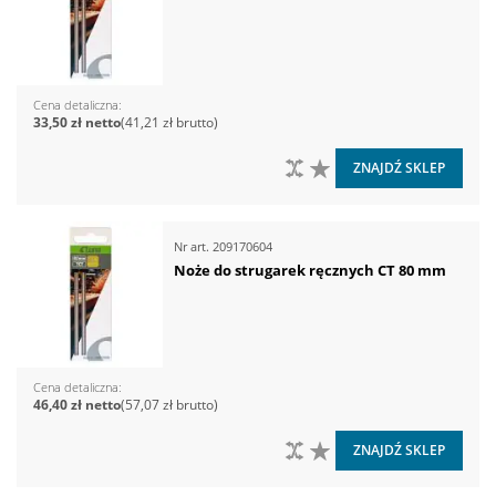
Cena detaliczna
33,50 zł
41,21 zł
DO PORÓWNANIA
DO LISTY ŻYCZEŃ
ZNAJDŹ SKLEP
Nr art.
209170604
Noże do strugarek ręcznych CT 80 mm
Cena detaliczna
46,40 zł
57,07 zł
DO PORÓWNANIA
DO LISTY ŻYCZEŃ
ZNAJDŹ SKLEP