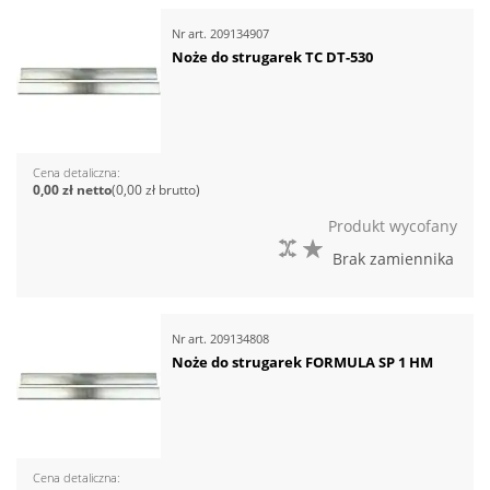
Nr art.
209134907
Noże do strugarek TC DT-530
Cena detaliczna
0,00 zł
0,00 zł
Produkt wycofany
DO PORÓWNANIA
DO LISTY ŻYCZEŃ
Brak zamiennika
Nr art.
209134808
Noże do strugarek FORMULA SP 1 HM
Cena detaliczna