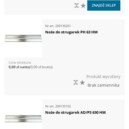
DO PORÓWNANIA
DO LISTY ŻYCZEŃ
ZNAJDŹ SKLEP
Nr art.
209135201
Noże do strugarek PH 63 HM
Cena detaliczna
0,00 zł
0,00 zł
Produkt wycofany
DO PORÓWNANIA
DO LISTY ŻYCZEŃ
Brak zamiennika
Nr art.
209135102
Noże do strugarek AD/PS 630 HM