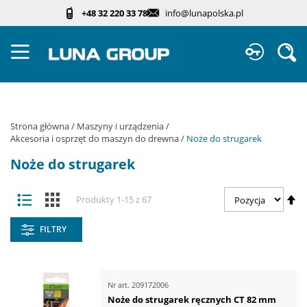
Przejdź
+48 32 220 33 78
info@lunapolska.pl
do
treści
Sz
Strona główna
Maszyny i urządzenia
Akcesoria i osprzęt do maszyn do drewna
Noże do strugarek
Noże do strugarek
Zobacz
Us
Lista
Kafelki
Produkty
1
-
15
z
67
jako
ki
ma
FILTRY
Nr art.
209172006
Noże do strugarek ręcznych CT 82 mm