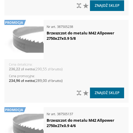
DO PORÓWNANIA
DO LISTY ŻYCZEŃ
ZNAJDŹ SKLEP
PROMOCJA
Nr art.
387505238
Brzeszczot do metalu M42 Allpower
2750x27x0.9 5/8
Cena detaliczna
236,22 zł
290,55 zł
Cena promocyjna
234,96 zł
289,00 zł
DO PORÓWNANIA
DO LISTY ŻYCZEŃ
ZNAJDŹ SKLEP
PROMOCJA
Nr art.
387505137
Brzeszczot do metalu M42 Allpower
2750x27x0.9 4/6