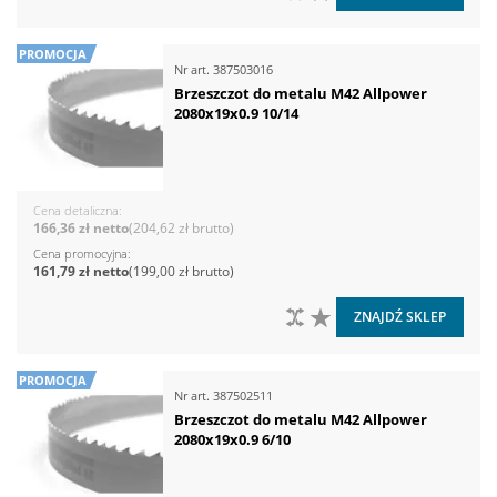
PROMOCJA
Nr art.
387503016
Brzeszczot do metalu M42 Allpower
2080x19x0.9 10/14
Cena detaliczna
166,36 zł
204,62 zł
Cena promocyjna
161,79 zł
199,00 zł
DO PORÓWNANIA
DO LISTY ŻYCZEŃ
ZNAJDŹ SKLEP
PROMOCJA
Nr art.
387502511
Brzeszczot do metalu M42 Allpower
2080x19x0.9 6/10