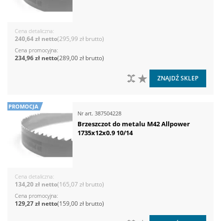
Cena detaliczna
240,64 zł
295,99 zł
Cena promocyjna
234,96 zł
289,00 zł
DO PORÓWNANIA
DO LISTY ŻYCZEŃ
ZNAJDŹ SKLEP
PROMOCJA
Nr art.
387504228
Brzeszczot do metalu M42 Allpower
1735x12x0.9 10/14
Cena detaliczna
134,20 zł
165,07 zł
Cena promocyjna
129,27 zł
159,00 zł