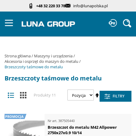
Przejdź
+48 32 220 33 78
info@lunapolska.pl
do
treści
Sz
Strona główna
Maszyny i urządzenia
Akcesoria i osprzęt do maszyn do metalu
Brzeszczoty taśmowe do metalu
Brzeszczoty taśmowe do metalu
Zobacz
Ustaw
Lista
Kafelki
Produkty
11
FILTRY
jako
kierunek
malejący
PROMOCJA
Nr art.
387505440
Brzeszczot do metalu M42 Allpower
2750x27x0.9 10/14