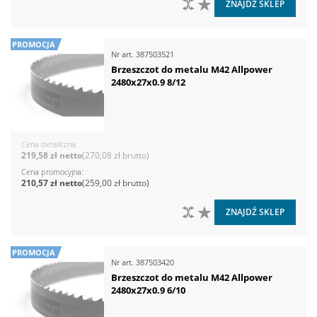
DO PORÓWNANIA
DO LISTY ŻYCZEŃ
ZNAJDŹ SKLEP
PROMOCJA
Nr art.
387503521
Brzeszczot do metalu M42 Allpower
2480x27x0.9 8/12
Cena detaliczna
219,58 zł
270,08 zł
Cena promocyjna
210,57 zł
259,00 zł
DO PORÓWNANIA
DO LISTY ŻYCZEŃ
ZNAJDŹ SKLEP
PROMOCJA
Nr art.
387503420
Brzeszczot do metalu M42 Allpower
2480x27x0.9 6/10