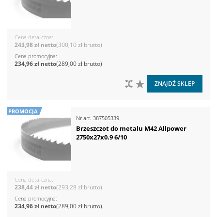
Cena detaliczna
243,98 zł
300,10 zł
Cena promocyjna
234,96 zł
289,00 zł
DO PORÓWNANIA
DO LISTY ŻYCZEŃ
ZNAJDŹ SKLEP
PROMOCJA
Nr art.
387505339
Brzeszczot do metalu M42 Allpower
2750x27x0.9 6/10
Cena detaliczna
238,44 zł
293,28 zł
Cena promocyjna
234,96 zł
289,00 zł