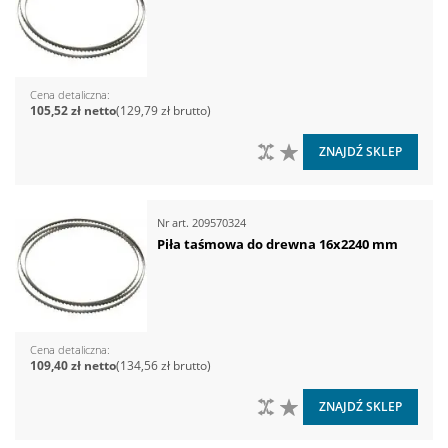
Cena detaliczna
105,52 zł
129,79 zł
DO PORÓWNANIA
DO LISTY ŻYCZEŃ
ZNAJDŹ SKLEP
Nr art.
209570324
Piła taśmowa do drewna 16x2240 mm
Cena detaliczna
109,40 zł
134,56 zł
DO PORÓWNANIA
DO LISTY ŻYCZEŃ
ZNAJDŹ SKLEP