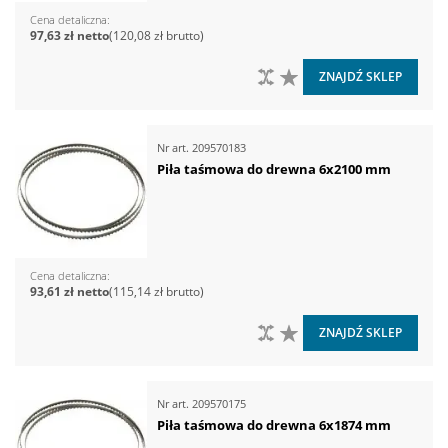
Cena detaliczna
97,63 zł
120,08 zł
DO PORÓWNANIA
DO LISTY ŻYCZEŃ
ZNAJDŹ SKLEP
Nr art.
209570183
Piła taśmowa do drewna 6x2100 mm
Cena detaliczna
93,61 zł
115,14 zł
DO PORÓWNANIA
DO LISTY ŻYCZEŃ
ZNAJDŹ SKLEP
Nr art.
209570175
Piła taśmowa do drewna 6x1874 mm