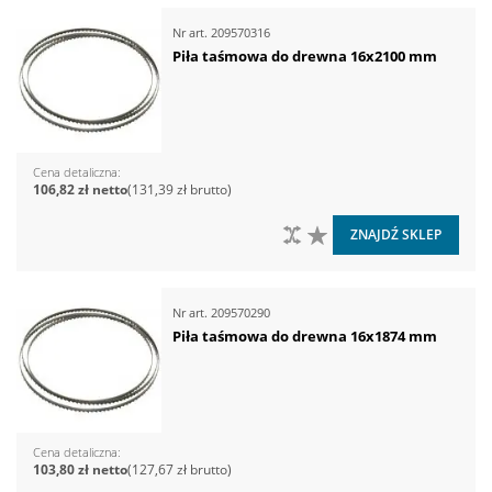
Nr art.
209570316
Piła taśmowa do drewna 16x2100 mm
Cena detaliczna
106,82 zł
131,39 zł
DO PORÓWNANIA
DO LISTY ŻYCZEŃ
ZNAJDŹ SKLEP
Nr art.
209570290
Piła taśmowa do drewna 16x1874 mm
Cena detaliczna
103,80 zł
127,67 zł