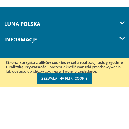
LUNA POLSKA
INFORMACJE
Strona korzysta z plików cookies w celu realizacji usług zgodnie
z Polityką Prywatności.
Śledź nas w mediach
Możesz określić warunki przechowywania
lub dostępu do plików cookies w Twojej przeglądarce.
społecznościowych:
ZEZWALAJ NA PLIKI COOKIE
Luna Polska Sp. z o.o. ul. Konduktorska 39B | 40-155 Katowice
| NIP: 2050003846 | REGON: 243466960 | +48 32 220 33 78
Wdrożenie:
Lizard Media ®