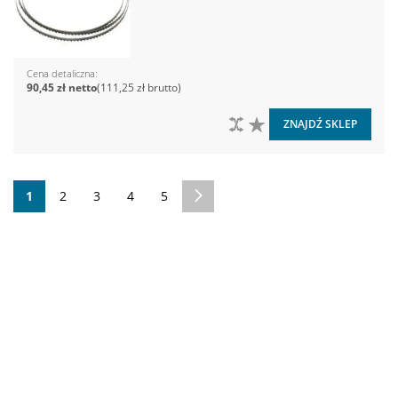
Cena detaliczna
90,45 zł
111,25 zł
DO PORÓWNANIA
DO LISTY ŻYCZEŃ
ZNAJDŹ SKLEP
Strona
Aktualnie czytasz stronę
Strona
Strona
Strona
Strona
Strona
Następne
1
2
3
4
5