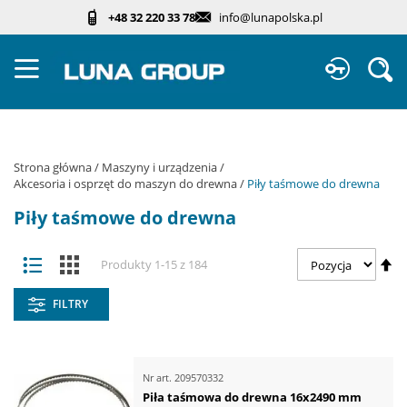
Przejdź
+48 32 220 33 78
info@lunapolska.pl
do
treści
Sz
Strona główna
Maszyny i urządzenia
Akcesoria i osprzęt do maszyn do drewna
Piły taśmowe do drewna
Piły taśmowe do drewna
Zobacz
Us
Lista
Kafelki
Produkty
1
-
15
z
184
jako
ki
ma
FILTRY
Nr art.
209570332
Piła taśmowa do drewna 16x2490 mm