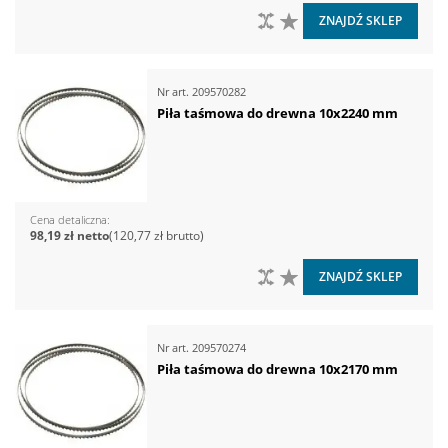
DO PORÓWNANIA
DO LISTY ŻYCZEŃ
ZNAJDŹ SKLEP
Nr art.
209570282
Piła taśmowa do drewna 10x2240 mm
Cena detaliczna
98,19 zł
120,77 zł
DO PORÓWNANIA
DO LISTY ŻYCZEŃ
ZNAJDŹ SKLEP
Nr art.
209570274
Piła taśmowa do drewna 10x2170 mm