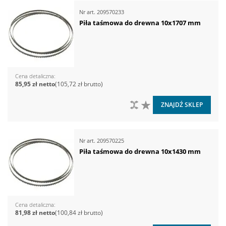
Nr art.
209570233
Piła taśmowa do drewna 10x1707 mm
Cena detaliczna
85,95 zł
105,72 zł
DO PORÓWNANIA
DO LISTY ŻYCZEŃ
ZNAJDŹ SKLEP
Nr art.
209570225
Piła taśmowa do drewna 10x1430 mm
Cena detaliczna
81,98 zł
100,84 zł