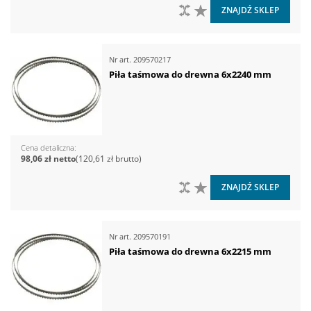
DO PORÓWNANIA
DO LISTY ŻYCZEŃ
ZNAJDŹ SKLEP
Nr art.
209570217
Piła taśmowa do drewna 6x2240 mm
Cena detaliczna
98,06 zł
120,61 zł
DO PORÓWNANIA
DO LISTY ŻYCZEŃ
ZNAJDŹ SKLEP
Nr art.
209570191
Piła taśmowa do drewna 6x2215 mm