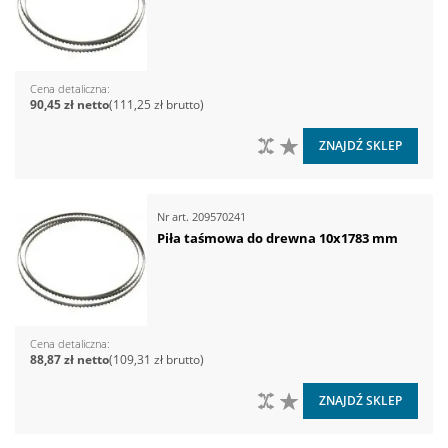
Cena detaliczna
90,45 zł
111,25 zł
DO PORÓWNANIA
DO LISTY ŻYCZEŃ
ZNAJDŹ SKLEP
Nr art.
209570241
Piła taśmowa do drewna 10x1783 mm
Cena detaliczna
88,87 zł
109,31 zł
DO PORÓWNANIA
DO LISTY ŻYCZEŃ
ZNAJDŹ SKLEP