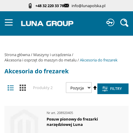
Przejdź
+48 32 220 33 78
info@lunapolska.pl
do
treści
Sz
Strona główna
Maszyny i urządzenia
Akcesoria i osprzęt do maszyn do metalu
Akcesoria do frezarek
Akcesoria do frezarek
Zobacz
Ustaw
Lista
Kafelki
Produkty
2
FILTRY
jako
kierunek
malejący
Nr art.
208920405
Posuw pionowy do frezarki
narzędziowej Luna