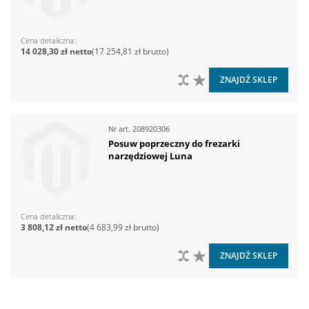
Cena detaliczna
14 028,30 zł
17 254,81 zł
DO PORÓWNANIA
DO LISTY ŻYCZEŃ
ZNAJDŹ SKLEP
Nr art.
208920306
Posuw poprzeczny do frezarki
narzędziowej Luna
Cena detaliczna
3 808,12 zł
4 683,99 zł
DO PORÓWNANIA
DO LISTY ŻYCZEŃ
ZNAJDŹ SKLEP