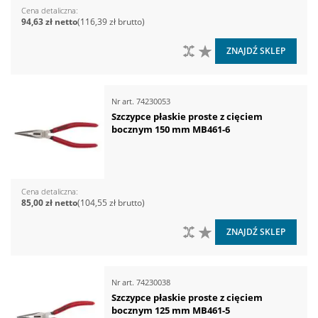
Cena detaliczna
94,63 zł
116,39 zł
DO PORÓWNANIA
DO LISTY ŻYCZEŃ
ZNAJDŹ SKLEP
Nr art.
74230053
Szczypce płaskie proste z cięciem
bocznym 150 mm MB461-6
Cena detaliczna
85,00 zł
104,55 zł
DO PORÓWNANIA
DO LISTY ŻYCZEŃ
ZNAJDŹ SKLEP
Nr art.
74230038
Szczypce płaskie proste z cięciem
bocznym 125 mm MB461-5