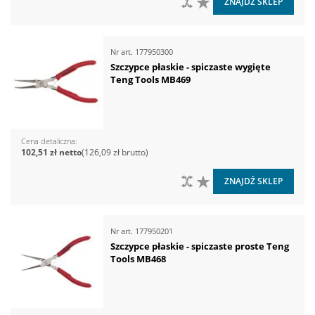
DO PORÓWNANIA
DO LISTY ŻYCZEŃ
ZNAJDŹ SKLEP
Nr art.
177950300
Szczypce płaskie - spiczaste wygięte
Teng Tools MB469
Cena detaliczna
102,51 zł
126,09 zł
DO PORÓWNANIA
DO LISTY ŻYCZEŃ
ZNAJDŹ SKLEP
Nr art.
177950201
Szczypce płaskie - spiczaste proste Teng
Tools MB468