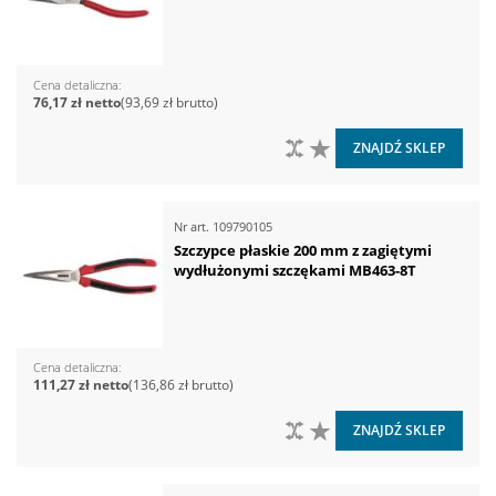
Cena detaliczna
76,17 zł
93,69 zł
DO PORÓWNANIA
DO LISTY ŻYCZEŃ
ZNAJDŹ SKLEP
Nr art.
109790105
Szczypce płaskie 200 mm z zagiętymi
wydłużonymi szczękami MB463-8T
Cena detaliczna
111,27 zł
136,86 zł
DO PORÓWNANIA
DO LISTY ŻYCZEŃ
ZNAJDŹ SKLEP