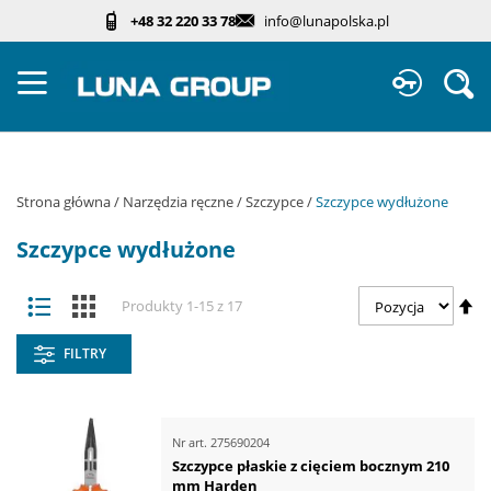
Przejdź
+48 32 220 33 78
info@lunapolska.pl
do
treści
Sz
Strona główna
Narzędzia ręczne
Szczypce
Szczypce wydłużone
Szczypce wydłużone
Zobacz
Us
Lista
Kafelki
Produkty
1
-
15
z
17
jako
ki
ma
FILTRY
Nr art.
275690204
Szczypce płaskie z cięciem bocznym 210
mm Harden