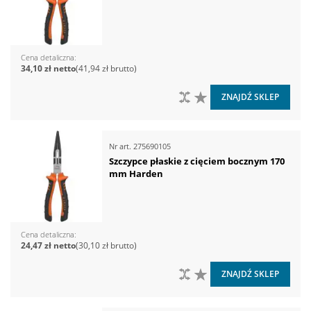
Cena detaliczna
34,10 zł
41,94 zł
DO PORÓWNANIA
DO LISTY ŻYCZEŃ
ZNAJDŹ SKLEP
Nr art.
275690105
Szczypce płaskie z cięciem bocznym 170
mm Harden
Cena detaliczna
24,47 zł
30,10 zł
DO PORÓWNANIA
DO LISTY ŻYCZEŃ
ZNAJDŹ SKLEP