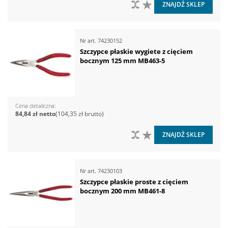
DO PORÓWNANIA
DO LISTY ŻYCZEŃ
ZNAJDŹ SKLEP
Nr art.
74230152
Szczypce płaskie wygiete z cięciem
bocznym 125 mm MB463-5
Cena detaliczna
84,84 zł
104,35 zł
DO PORÓWNANIA
DO LISTY ŻYCZEŃ
ZNAJDŹ SKLEP
Nr art.
74230103
Szczypce płaskie proste z cięciem
bocznym 200 mm MB461-8