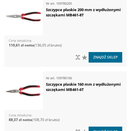
Nr art.
109780205
Szczypce płaskie 200 mm z wydłużonymi
szczękami MB461-8T
Cena detaliczna
110,61 zł
136,05 zł
DO PORÓWNANIA
DO LISTY ŻYCZEŃ
ZNAJDŹ SKLEP
Nr art.
109780106
Szczypce płaskie 160 mm z wydłużonymi
szczękami MB461-6T
Cena detaliczna
88,37 zł
108,70 zł