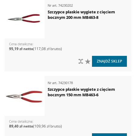
Nr art.
74230202
Szczypce płaskie wygiete z cięciem
bocznym 200 mm MB463-8
Cena detaliczna
95,19 zł
117,08 zł
DO PORÓWNANIA
DO LISTY ŻYCZEŃ
ZNAJDŹ SKLEP
Nr art.
74230178
Szczypce płaskie wygiete z cięciem
bocznym 150 mm MB463-6
Cena detaliczna
89,40 zł
109,96 zł