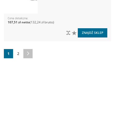
Cena detaliczna
107,51 zł
132,24 zł
DO PORÓWNANIA
DO LISTY ŻYCZEŃ
ZNAJDŹ SKLEP
Strona
Aktualnie czytasz stronę
Strona
Strona
Następne
1
2