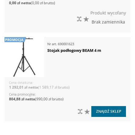
0,00 zł
0,00 zł
Produkt wycofany
DO PORÓWNANIA
DO LISTY ŻYCZEŃ
Brak zamiennika
PROMOCJA
Nr art.
690001623
Stojak podłogowy BEAM 4 m
Cena detaliczna
1 292,01 zł
1 589,17 zł
Cena promocyjna
804,88 zł
990,00 zł
DO PORÓWNANIA
DO LISTY ŻYCZEŃ
ZNAJDŹ SKLEP