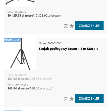
Cena detaliczna
10 425,95 zł
12 823,92 zł
DO PORÓWNANIA
DO LISTY ŻYCZEŃ
ZNAJDŹ SKLEP
PROMOCJA
Nr art.
690001600
Stojak podłogowy Beam 1.8 m Mareld
Cena detaliczna
183,62 zł
225,85 zł
Cena promocyjna
146,34 zł
180,00 zł
DO PORÓWNANIA
DO LISTY ŻYCZEŃ
ZNAJDŹ SKLEP