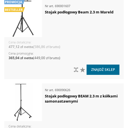
PROMOCJA
Nr art.
690001607
BESTSELLER
Stojak podłogowy Beam 2.3 m Mareld
Cena detaliczna
477,12 zł
586,86 zł
Cena promocyjna
365,04 zł
449,00 zł
DO PORÓWNANIA
DO LISTY ŻYCZEŃ
ZNAJDŹ SKLEP
Nr art.
690090626
Stojak podłogowy BEAM 2.3 m z kółkami
samonastawnymi
Cena detaliczna