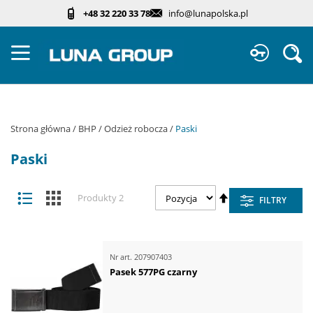
Przejdź
+48 32 220 33 78
info@lunapolska.pl
do
treści
Sz
Strona główna
BHP
Odzież robocza
Paski
Paski
Zobacz
Ustaw
Lista
Kafelki
Produkty
2
FILTRY
jako
kierunek
malejący
Nr art.
207907403
Pasek 577PG czarny