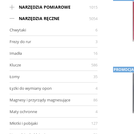
NARZĘDZIA POMIAROWE
1015
NARZĘDZIA RĘCZNE
5054
Chwytaki
6
Frezy do rur
3
Imadła
16
Klucze
586
PROMOCJA
Łomy
35
Łyżki do wymiany opon
4
Magnesy i przyrządy magnesujące
86
Maty ochronne
4
Młotki i pobijaki
127