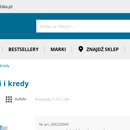
ska.pl
Szukaj
BESTSELLERY
MARKI
ZNAJDŹ SKLEP
 kredy
i i kredy
Zobacz
Kafelki
Produkty
1
-
15
z
106
jako
Nr art.
266220045