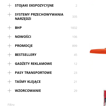
STOJAKI EKSPOZYCYJNE
2
SYSTEMY PRZECHOWYWANIA
335
NARZĘDZI
BHP
1832
NOWOŚCI
106
PROMOCJE
899
BESTSELLERY
45
GADŻETY REKLAMOWE
12
PASY TRANSPORTOWE
23
TAŚMY KLEJĄCE
21
WZORCOWANIE
29
Filtry