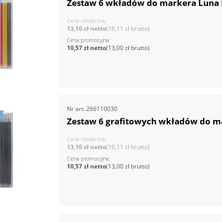
Zestaw 6 wkładów do markera Luna L
Cena detaliczna
13,10 zł
16,11 zł
Cena promocyjna
10,57 zł
13,00 zł
Nr art.
266110030
Zestaw 6 grafitowych wkładów do ma
Cena detaliczna
13,10 zł
16,11 zł
Cena promocyjna
10,57 zł
13,00 zł