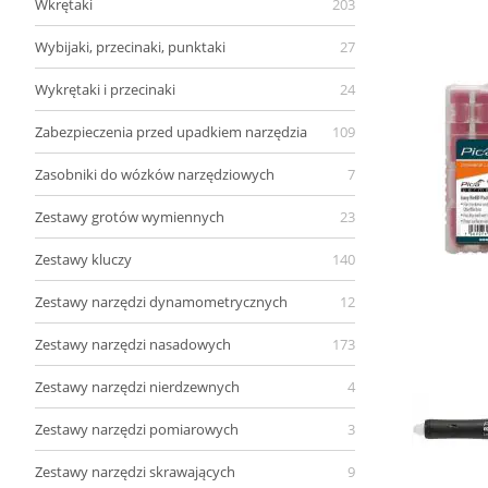
Wkrętaki
203
Wybijaki, przecinaki, punktaki
27
Wykrętaki i przecinaki
24
Zabezpieczenia przed upadkiem narzędzia
109
Zasobniki do wózków narzędziowych
7
Zestawy grotów wymiennych
23
Zestawy kluczy
140
Zestawy narzędzi dynamometrycznych
12
Zestawy narzędzi nasadowych
173
Zestawy narzędzi nierdzewnych
4
Zestawy narzędzi pomiarowych
3
Zestawy narzędzi skrawających
9