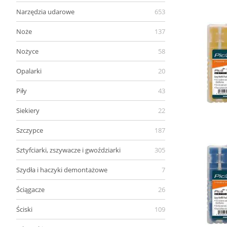
Narzędzia udarowe
653
Noże
137
Nożyce
58
Opalarki
20
Piły
43
Siekiery
22
Szczypce
187
Sztyfciarki, zszywacze i gwoździarki
305
Szydła i haczyki demontażowe
7
Ściągacze
26
Ściski
109