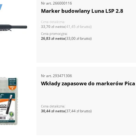
Nr art.
266000116
Marker budowlany Luna LSP 2.8
Cena detaliczna
33,70 zł
41,45 zł
Cena promocyjna
26,83 zł
33,00 zł
Nr art.
293471306
Wkłady zapasowe do markerów Pica V
Cena detaliczna
30,44 zł
37,44 zł