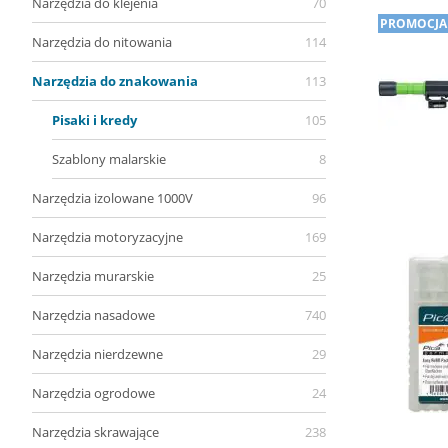
Narzędzia do klejenia
70
PROMOCJA
Narzędzia do nitowania
114
Narzędzia do znakowania
113
Pisaki i kredy
105
Szablony malarskie
8
Narzędzia izolowane 1000V
96
Narzędzia motoryzacyjne
169
Narzędzia murarskie
25
Narzędzia nasadowe
740
Narzędzia nierdzewne
29
Narzędzia ogrodowe
24
Narzędzia skrawające
238