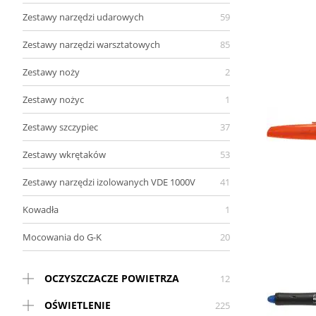
Zestawy narzędzi udarowych
59
Zestawy narzędzi warsztatowych
85
Zestawy noży
2
Zestawy nożyc
1
Zestawy szczypiec
37
Zestawy wkrętaków
53
Zestawy narzędzi izolowanych VDE 1000V
41
Kowadła
1
Mocowania do G-K
20
OCZYSZCZACZE POWIETRZA
12
OŚWIETLENIE
225