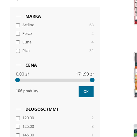
MARKA
Artline
68
Ferax
2
Luna
4
Pica
32
CENA
0,00 zł
171,99 zł
106 produkty
OK
DŁUGOŚĆ (MM)
120.00
2
125.00
8
145.00
1