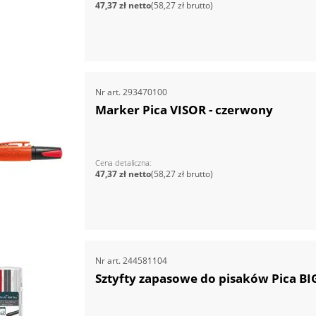
47,37 zł
58,27 zł
Nr art.
293470100
Marker Pica VISOR - czerwony
Cena detaliczna
47,37 zł
58,27 zł
Nr art.
244581104
Sztyfty zapasowe do pisaków Pica BI