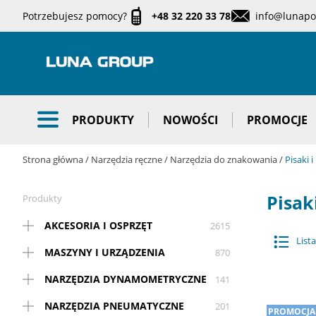
Potrzebujesz pomocy?
+48 32 220 33 78
info@lunapol
PRODUKTY
NOWOŚCI
PROMOCJE
Strona główna
Narzędzia ręczne
Narzędzia do znakowania
Pisaki i
Pisak
Produkty
AKCESORIA I OSPRZĘT
2615
Lista
MASZYNY I URZĄDZENIA
870
NARZĘDZIA DYNAMOMETRYCZNE
141
NARZĘDZIA PNEUMATYCZNE
201
PROMOCJA