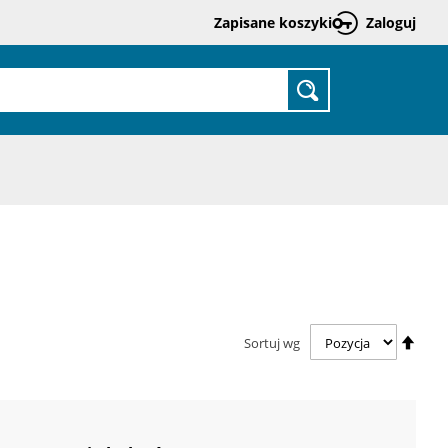
Zapisane koszyki
Zaloguj
Prze
do
treśc
SZUKAJ
Usta
Sortuj wg
kieru
malej