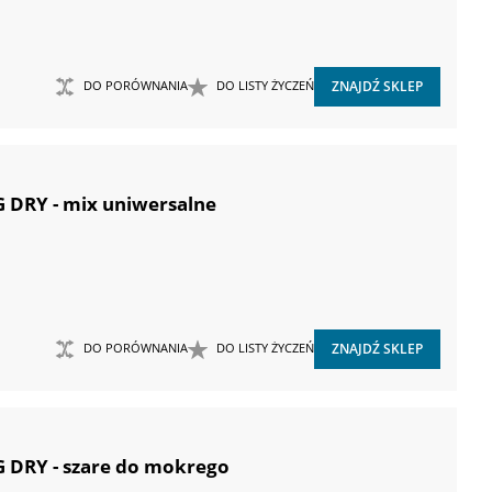
DO PORÓWNANIA
DO LISTY ŻYCZEŃ
ZNAJDŹ SKLEP
G DRY - mix uniwersalne
DO PORÓWNANIA
DO LISTY ŻYCZEŃ
ZNAJDŹ SKLEP
G DRY - szare do mokrego