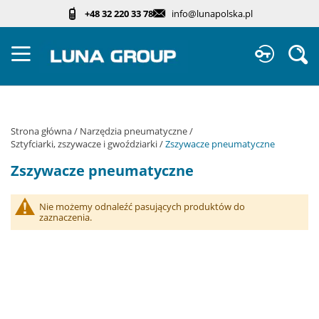
Przejdź
+48 32 220 33 78
info@lunapolska.pl
do
treści
Sz
Strona główna
Narzędzia pneumatyczne
Sztyfciarki, zszywacze i gwoździarki
Zszywacze pneumatyczne
Zszywacze pneumatyczne
Nie możemy odnaleźć pasujących produktów do
zaznaczenia.