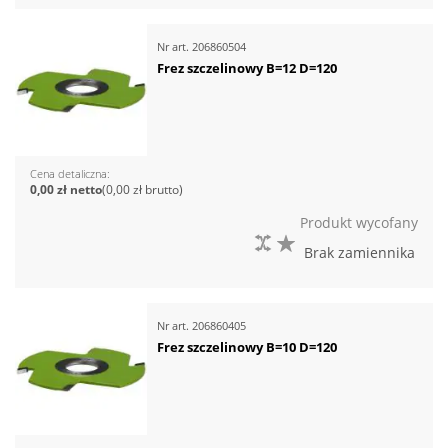
Nr art.
206860504
Frez szczelinowy B=12 D=120
Cena detaliczna
0,00 zł
0,00 zł
Produkt wycofany
DO PORÓWNANIA
DO LISTY ŻYCZEŃ
Brak zamiennika
Nr art.
206860405
Frez szczelinowy B=10 D=120