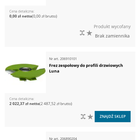
Cena detaliczna
0,00 zł
0,00 zł
Produkt wycofany
DO PORÓWNANIA
DO LISTY ŻYCZEŃ
Brak zamiennika
Nr art.
206910101
Frez zespołowy do profili drzwiowych
Luna
Cena detaliczna
2 022,37 zł
2 487,52 zł
DO PORÓWNANIA
DO LISTY ŻYCZEŃ
ZNAJDŹ SKLEP
Nr art.
206890204