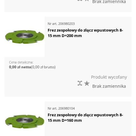
Brak zamiennika
Nr art.
206980203
Frez zespołowy do złącz wpustowych 8-
15 mm D=200 mm
Cena detaliczna
0,00 zł
0,00 zł
Produkt wycofany
DO PORÓWNANIA
DO LISTY ŻYCZEŃ
Brak zamiennika
Nr art.
206980104
Frez zespołowy do złącz wpustowych 8-
15 mm D=160 mm