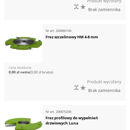
Produkt wycofany
DO PORÓWNANIA
DO LISTY ŻYCZEŃ
Brak zamiennika
Nr art.
206880106
Frez szczelinowy HM 4-8 mm
Cena detaliczna
0,00 zł
0,00 zł
Produkt wycofany
DO PORÓWNANIA
DO LISTY ŻYCZEŃ
Brak zamiennika
Nr art.
206870206
Frez profilowy do wypełnień
drzwiowych Luna