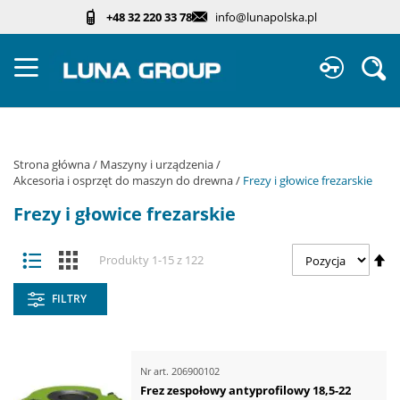
Przejdź
+48 32 220 33 78
info@lunapolska.pl
do
treści
Sz
Strona główna
Maszyny i urządzenia
Akcesoria i osprzęt do maszyn do drewna
Frezy i głowice frezarskie
Frezy i głowice frezarskie
Zobacz
Us
Lista
Kafelki
Produkty
1
-
15
z
122
jako
ki
ma
FILTRY
Nr art.
206900102
Frez zespołowy antyprofilowy 18,5-22