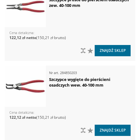
zew. 40-100 mm
Cena detaliczna
122,12 zł
150,21 zł
DO PORÓWNANIA
DO LISTY ŻYCZEŃ
ZNAJDŹ SKLEP
Nr art.
284850203
Szczypce wygięte do pierścieni
osadczych wew. 40-100 mm
Cena detaliczna
122,12 zł
150,21 zł
DO PORÓWNANIA
DO LISTY ŻYCZEŃ
ZNAJDŹ SKLEP