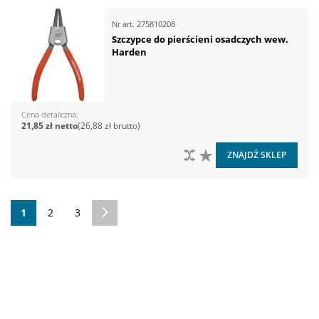
Nr art.
275810208
Szczypce do pierścieni osadczych wew.
Harden
Cena detaliczna
21,85 zł
26,88 zł
DO PORÓWNANIA
DO LISTY ŻYCZEŃ
ZNAJDŹ SKLEP
Strona
Aktualnie czytasz stronę
Strona
Strona
Strona
Następne
1
2
3