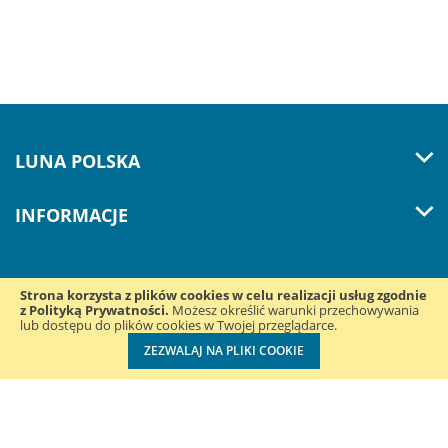
LUNA POLSKA
INFORMACJE
Strona korzysta z plików cookies w celu realizacji usług zgodnie
z Polityką Prywatności.
Śledź nas w mediach
Możesz określić warunki przechowywania
lub dostępu do plików cookies w Twojej przeglądarce.
społecznościowych:
ZEZWALAJ NA PLIKI COOKIE
Luna Polska Sp. z o.o. ul. Konduktorska 39B | 40-155 Katowice