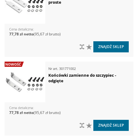
proste
Cena detaliczna
77,78 zł
95,67 zł
DO PORÓWNANIA
DO LISTY ŻYCZEŃ
ZNAJDŹ SKLEP
NOWOŚĆ
Nr art.
301771002
Końcówki zamienne do szczypiec -
odgięte
Cena detaliczna
77,78 zł
95,67 zł
DO PORÓWNANIA
DO LISTY ŻYCZEŃ
ZNAJDŹ SKLEP