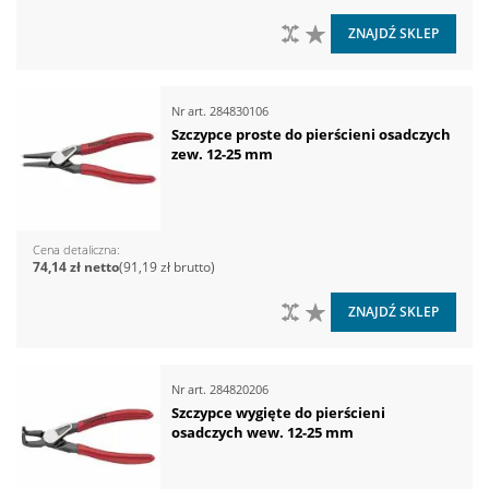
DO PORÓWNANIA
DO LISTY ŻYCZEŃ
ZNAJDŹ SKLEP
Nr art.
284830106
Szczypce proste do pierścieni osadczych
zew. 12-25 mm
Cena detaliczna
74,14 zł
91,19 zł
DO PORÓWNANIA
DO LISTY ŻYCZEŃ
ZNAJDŹ SKLEP
Nr art.
284820206
Szczypce wygięte do pierścieni
osadczych wew. 12-25 mm