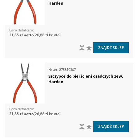
Harden
Cena detaliczna
21,85 zł
26,88 zł
DO PORÓWNANIA
DO LISTY ŻYCZEŃ
ZNAJDŹ SKLEP
Nr art.
275810307
Szczypce do pierścieni osadczych zew.
Harden
Cena detaliczna
21,85 zł
26,88 zł
DO PORÓWNANIA
DO LISTY ŻYCZEŃ
ZNAJDŹ SKLEP