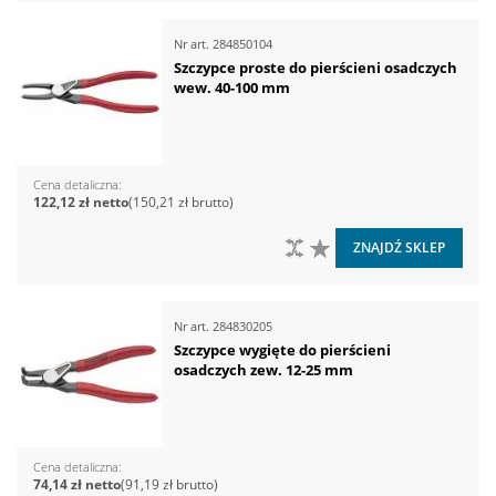
Nr art.
284850104
Szczypce proste do pierścieni osadczych
wew. 40-100 mm
Cena detaliczna
122,12 zł
150,21 zł
DO PORÓWNANIA
DO LISTY ŻYCZEŃ
ZNAJDŹ SKLEP
Nr art.
284830205
Szczypce wygięte do pierścieni
osadczych zew. 12-25 mm
Cena detaliczna
74,14 zł
91,19 zł