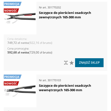
PROMOCJA
Nr art.
301770202
NOWOŚĆ
Szczypce do pierścieni osadczych
zewnętrznych 165-300 mm
Cena detaliczna
749,72 zł
922,16 zł
Cena promocyjna
592,68 zł
729,00 zł
DO PORÓWNANIA
DO LISTY ŻYCZEŃ
ZNAJDŹ SKLEP
PROMOCJA
Nr art.
301770103
NOWOŚĆ
Szczypce do pierścieni osadczych
wewnętrznych 165-300 mm