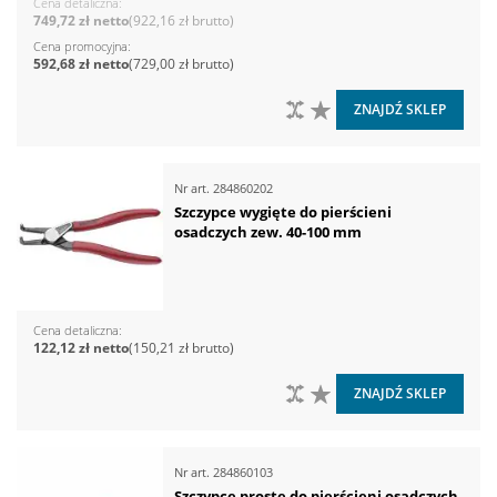
Cena detaliczna
749,72 zł
922,16 zł
Cena promocyjna
592,68 zł
729,00 zł
DO PORÓWNANIA
DO LISTY ŻYCZEŃ
ZNAJDŹ SKLEP
Nr art.
284860202
Szczypce wygięte do pierścieni
osadczych zew. 40-100 mm
Cena detaliczna
122,12 zł
150,21 zł
DO PORÓWNANIA
DO LISTY ŻYCZEŃ
ZNAJDŹ SKLEP
Nr art.
284860103
Szczypce proste do pierścieni osadczych