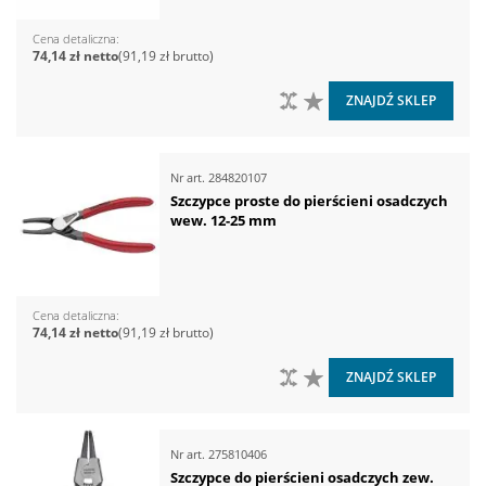
Cena detaliczna
74,14 zł
91,19 zł
DO PORÓWNANIA
DO LISTY ŻYCZEŃ
ZNAJDŹ SKLEP
Nr art.
284820107
Szczypce proste do pierścieni osadczych
wew. 12-25 mm
Cena detaliczna
74,14 zł
91,19 zł
DO PORÓWNANIA
DO LISTY ŻYCZEŃ
ZNAJDŹ SKLEP
Nr art.
275810406
Szczypce do pierścieni osadczych zew.