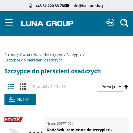
Przejdź
+48 32 220 33 78
info@lunapolska.pl
do
treści
Sz
Strona główna
Narzędzia ręczne
Szczypce
Szczypce do pierścieni osadczych
Szczypce do pierścieni osadczych
Zobacz
Us
Lista
Kafelki
Produkty
1
-
15
z
33
jako
ki
ma
FILTRY
NOWOŚĆ
Nr art.
301771101
Końcówki zamienne do szczypiec -