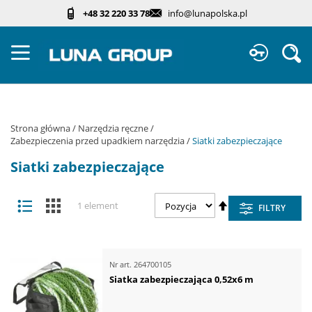
Przejdź
+48 32 220 33 78
info@lunapolska.pl
do
treści
Sz
Strona główna
Narzędzia ręczne
Zabezpieczenia przed upadkiem narzędzia
Siatki zabezpieczające
Siatki zabezpieczające
Zobacz
Ustaw
Lista
Kafelki
1
element
FILTRY
jako
kierunek
malejący
Nr art.
264700105
Siatka zabezpieczająca 0,52x6 m