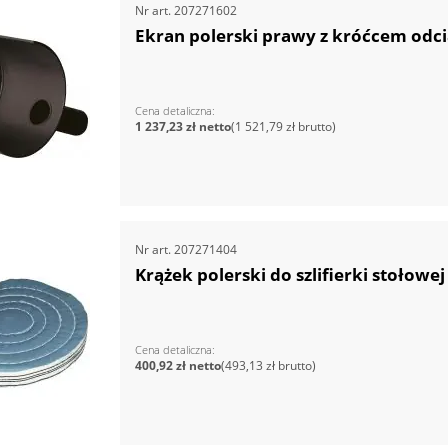
Nr art.
207271602
Ekran polerski prawy z króćcem od
Cena detaliczna
1 237,23 zł
1 521,79 zł
Nr art.
207271404
Krążek polerski do szlifierki stołow
Cena detaliczna
400,92 zł
493,13 zł