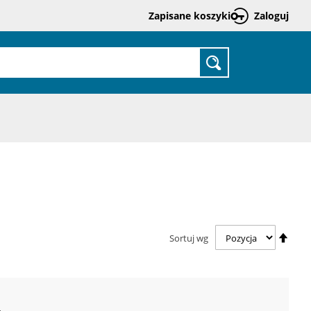
Zapisane koszyki
Zaloguj
Prze
do
treśc
SZUKAJ
Usta
Sortuj wg
kieru
malej