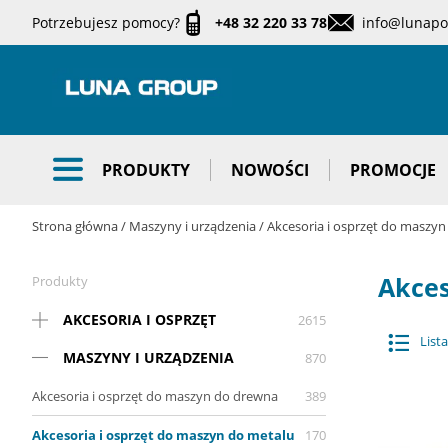
Potrzebujesz pomocy?
+48 32 220 33 78
info@lunapol
PRODUKTY
NOWOŚCI
PROMOCJE
Strona główna
Maszyny i urządzenia
Akcesoria i osprzęt do maszy
Akces
Produkty
AKCESORIA I OSPRZĘT
2615
Lista
MASZYNY I URZĄDZENIA
870
Akcesoria i osprzęt do maszyn do drewna
389
Akcesoria i osprzęt do maszyn do metalu
170