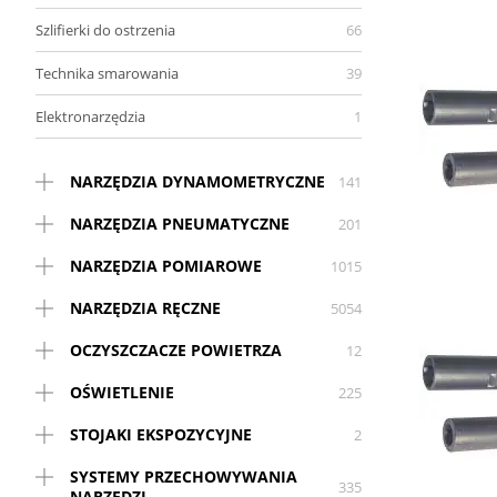
Szlifierki do ostrzenia
66
Technika smarowania
39
Elektronarzędzia
1
NARZĘDZIA DYNAMOMETRYCZNE
141
NARZĘDZIA PNEUMATYCZNE
201
NARZĘDZIA POMIAROWE
1015
NARZĘDZIA RĘCZNE
5054
OCZYSZCZACZE POWIETRZA
12
OŚWIETLENIE
225
STOJAKI EKSPOZYCYJNE
2
SYSTEMY PRZECHOWYWANIA
335
NARZĘDZI