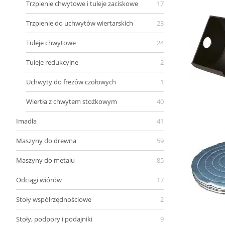
Trzpienie chwytowe i tuleje zaciskowe
17
Trzpienie do uchwytów wiertarskich
23
Tuleje chwytowe
24
Tuleje redukcyjne
2
Uchwyty do frezów czołowych
1
Wiertła z chwytem stożkowym
40
Imadła
41
Maszyny do drewna
59
Maszyny do metalu
85
Odciągi wiórów
17
Stoły współrzędnościowe
2
Stoły, podpory i podajniki
9