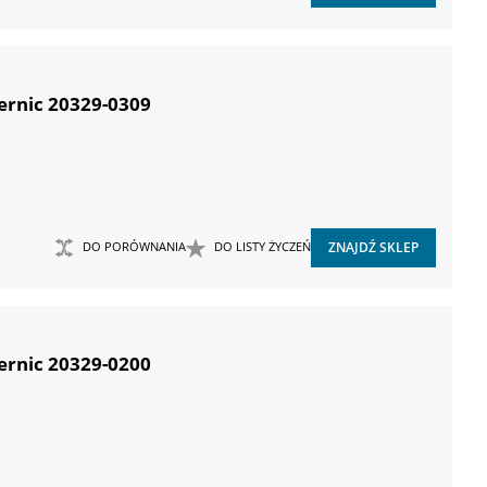
ernic 20329-0309
DO PORÓWNANIA
DO LISTY ŻYCZEŃ
ZNAJDŹ SKLEP
ernic 20329-0200