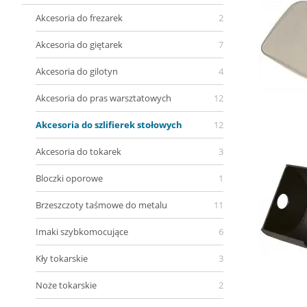
Akcesoria do frezarek
2
Akcesoria do giętarek
7
Akcesoria do gilotyn
4
Akcesoria do pras warsztatowych
12
Akcesoria do szlifierek stołowych
12
Akcesoria do tokarek
3
Bloczki oporowe
1
Brzeszczoty taśmowe do metalu
11
Imaki szybkomocujące
6
Kły tokarskie
3
Noże tokarskie
2