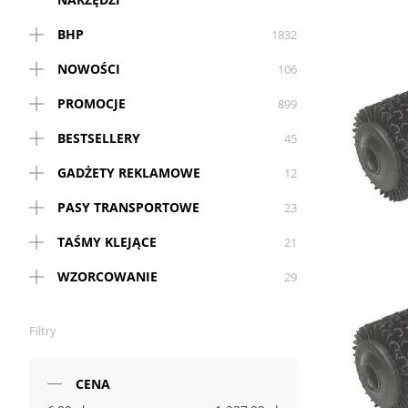
BHP
1832
NOWOŚCI
106
PROMOCJE
899
BESTSELLERY
45
GADŻETY REKLAMOWE
12
PASY TRANSPORTOWE
23
TAŚMY KLEJĄCE
21
WZORCOWANIE
29
Filtry
CENA