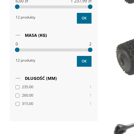
6,00 zł
1 237,99 zł
12 produkty
OK
MASA (KG)
0
2
12 produkty
OK
DŁUGOŚĆ (MM)
235.00
1
260.00
1
315.00
1