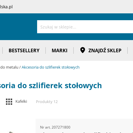
ska.pl
Szukaj
BESTSELLERY
MARKI
ZNAJDŹ SKLEP
n do metalu
Akcesoria do szlifierek stołowych
oria do szlifierek stołowych
Zobacz
Kafelki
Produkty
12
jako
Nr art.
207271800