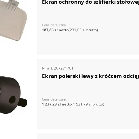
Ekran ochronny do szlifierki stołowe
Cena detaliczna
187,83 zł
231,03 zł
Nr art.
207271701
Ekran polerski lewy z króćcem odc
Cena detaliczna
1 237,23 zł
1 521,79 zł