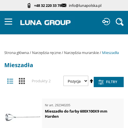
Przejdź
+48 32 220 33 78
info@lunapolska.pl
do
treści
Sz
Strona główna
Narzędzia ręczne
Narzędzia murarskie
Mieszadła
Mieszadła
Zobacz
Ustaw
Lista
Kafelki
Produkty
2
FILTRY
jako
kierunek
malejący
Nr art.
292340205
Mieszadło do farby 600X100X9 mm
Harden