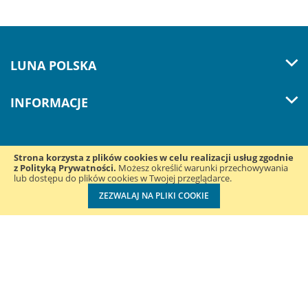
LUNA POLSKA
INFORMACJE
Strona korzysta z plików cookies w celu realizacji usług zgodnie
z Polityką Prywatności.
Śledź nas w mediach
Możesz określić warunki przechowywania
lub dostępu do plików cookies w Twojej przeglądarce.
społecznościowych:
ZEZWALAJ NA PLIKI COOKIE
Luna Polska Sp. z o.o. ul. Konduktorska 39B | 40-155 Katowice
| NIP: 2050003846 | REGON: 243466960 | +48 32 220 33 78
Wdrożenie:
Lizard Media ®