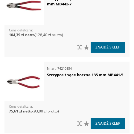
mm MB442-7
Cena detaliczna
104,39 zł
128,40 zł
DO PORÓWNANIA
DO LISTY ŻYCZEŃ
ZNAJDŹ SKLEP
Nr art.
74210154
Szczypce tnące boczne 135 mm MB441-5
Cena detaliczna
75,61 zł
93,00 zł
DO PORÓWNANIA
DO LISTY ŻYCZEŃ
ZNAJDŹ SKLEP