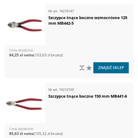
Nr art.
74210147
Szczypce tnące boczne wzmocnione 125
mm MB442-5
Cena detaliczna
84,25 zł
103,63 zł
DO PORÓWNANIA
DO LISTY ŻYCZEŃ
ZNAJDŹ SKLEP
Nr art.
74210105
Szczypce tnące boczne 150 mm MB441-6
Cena detaliczna
85,63 zł
105,32 zł