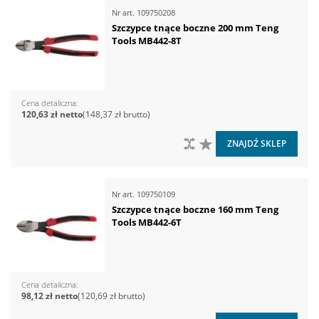
Nr art.
109750208
Szczypce tnące boczne 200 mm Teng
Tools MB442-8T
Cena detaliczna
120,63 zł
148,37 zł
DO PORÓWNANIA
DO LISTY ŻYCZEŃ
ZNAJDŹ SKLEP
Nr art.
109750109
Szczypce tnące boczne 160 mm Teng
Tools MB442-6T
Cena detaliczna
98,12 zł
120,69 zł