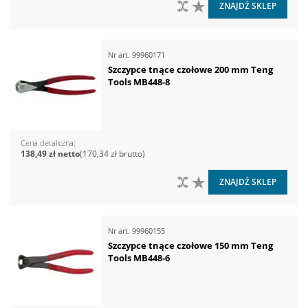
DO PORÓWNANIA
DO LISTY ŻYCZEŃ
ZNAJDŹ SKLEP
Nr art.
99960171
Szczypce tnące czołowe 200 mm Teng
Tools MB448-8
Cena detaliczna
138,49 zł
170,34 zł
DO PORÓWNANIA
DO LISTY ŻYCZEŃ
ZNAJDŹ SKLEP
Nr art.
99960155
Szczypce tnące czołowe 150 mm Teng
Tools MB448-6