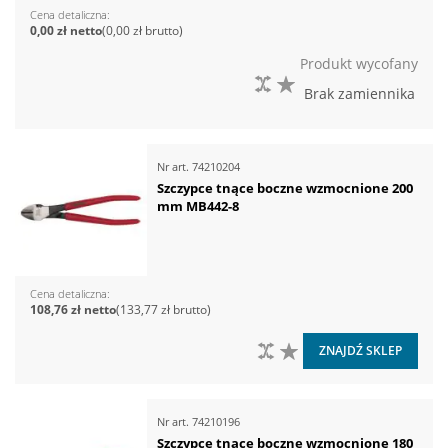
Cena detaliczna
0,00 zł
0,00 zł
Produkt wycofany
DO PORÓWNANIA
DO LISTY ŻYCZEŃ
Brak zamiennika
Nr art.
74210204
Szczypce tnące boczne wzmocnione 200
mm MB442-8
Cena detaliczna
108,76 zł
133,77 zł
DO PORÓWNANIA
DO LISTY ŻYCZEŃ
ZNAJDŹ SKLEP
Nr art.
74210196
Szczypce tnące boczne wzmocnione 180