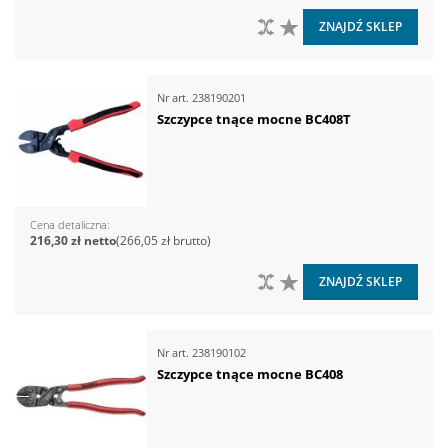
DO PORÓWNANIA
DO LISTY ŻYCZEŃ
ZNAJDŹ SKLEP
Nr art.
238190201
Szczypce tnące mocne BC408T
Cena detaliczna
216,30 zł
266,05 zł
DO PORÓWNANIA
DO LISTY ŻYCZEŃ
ZNAJDŹ SKLEP
Nr art.
238190102
Szczypce tnące mocne BC408