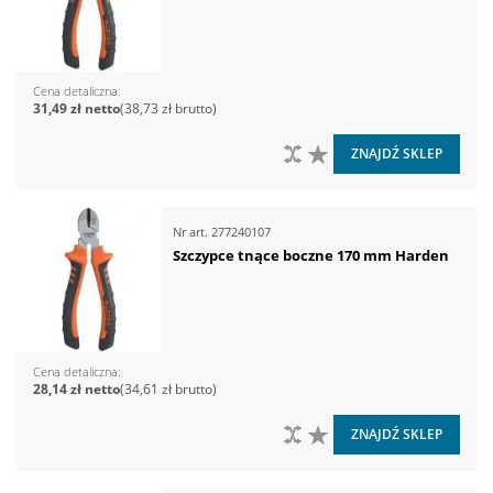
Cena detaliczna
31,49 zł
38,73 zł
DO PORÓWNANIA
DO LISTY ŻYCZEŃ
ZNAJDŹ SKLEP
Nr art.
277240107
Szczypce tnące boczne 170 mm Harden
Cena detaliczna
28,14 zł
34,61 zł
DO PORÓWNANIA
DO LISTY ŻYCZEŃ
ZNAJDŹ SKLEP