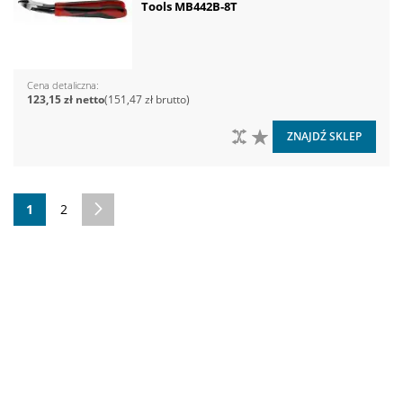
Tools MB442B-8T
Cena detaliczna
123,15 zł
151,47 zł
DO PORÓWNANIA
DO LISTY ŻYCZEŃ
ZNAJDŹ SKLEP
Strona
Aktualnie czytasz stronę
Strona
Strona
Następne
1
2