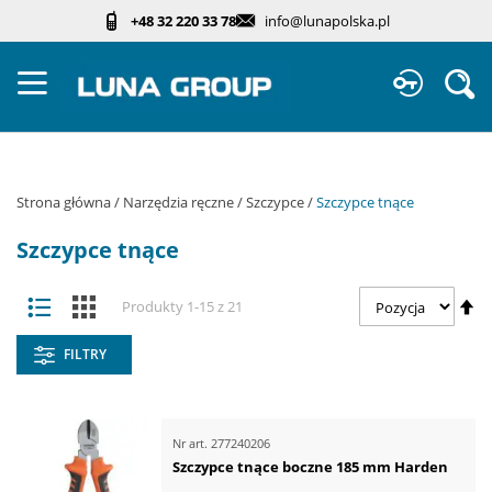
Przejdź
+48 32 220 33 78
info@lunapolska.pl
do
treści
Sz
Strona główna
Narzędzia ręczne
Szczypce
Szczypce tnące
Szczypce tnące
Zobacz
Us
Lista
Kafelki
Produkty
1
-
15
z
21
jako
ki
ma
FILTRY
Nr art.
277240206
Szczypce tnące boczne 185 mm Harden