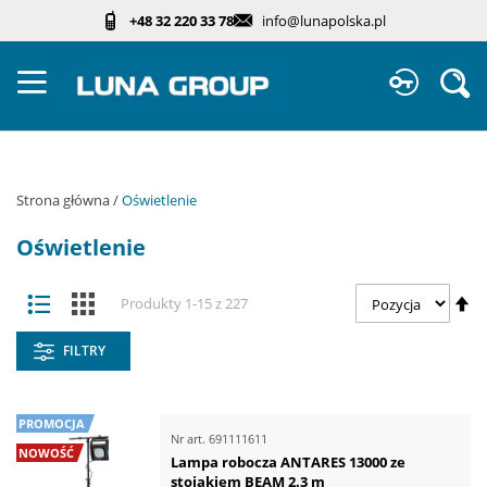
Przejdź
+48 32 220 33 78
info@lunapolska.pl
do
treści
Sz
Strona główna
Oświetlenie
Oświetlenie
Zobacz
Us
Lista
Kafelki
Produkty
1
-
15
z
227
jako
ki
ma
FILTRY
PROMOCJA
Nr art.
691111611
NOWOŚĆ
Lampa robocza ANTARES 13000 ze
stojakiem BEAM 2.3 m