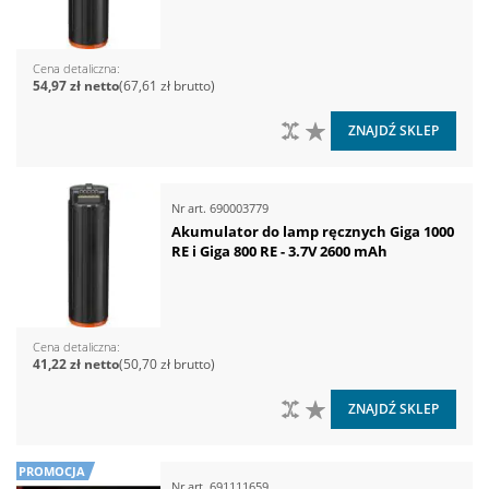
Cena detaliczna
54,97 zł
67,61 zł
DO PORÓWNANIA
DO LISTY ŻYCZEŃ
ZNAJDŹ SKLEP
Nr art.
690003779
Akumulator do lamp ręcznych Giga 1000
RE i Giga 800 RE - 3.7V 2600 mAh
Cena detaliczna
41,22 zł
50,70 zł
DO PORÓWNANIA
DO LISTY ŻYCZEŃ
ZNAJDŹ SKLEP
PROMOCJA
Nr art.
691111659