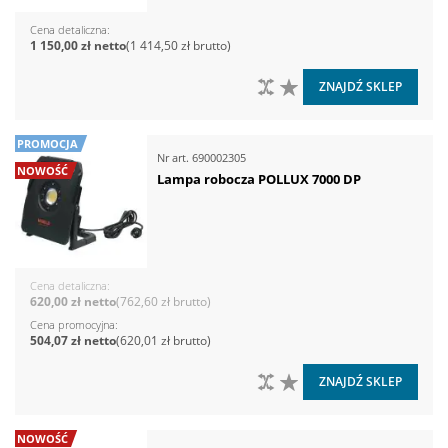
Cena detaliczna
1 150,00 zł
1 414,50 zł
DO PORÓWNANIA
DO LISTY ŻYCZEŃ
ZNAJDŹ SKLEP
PROMOCJA
Nr art.
690002305
NOWOŚĆ
Lampa robocza POLLUX 7000 DP
Cena detaliczna
620,00 zł
762,60 zł
Cena promocyjna
504,07 zł
620,01 zł
DO PORÓWNANIA
DO LISTY ŻYCZEŃ
ZNAJDŹ SKLEP
NOWOŚĆ