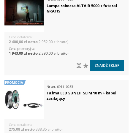
Lampa robocza ALTAIR 5000 + futerał
GRATIS
Cena detaliczna
2 400,00 zł
2 952,00 zł
Cena promocyjna
1 943,09 zł
2 390,00 zł
DO PORÓWNANIA
DO LISTY ŻYCZEŃ
ZNAJDŹ SKLEP
PROMOCJA
Nr art.
691110253
Taśma LED SUNLIT SLIM 10 m + kabel
zasilający
Cena detaliczna
275,08 zł
338,35 zł