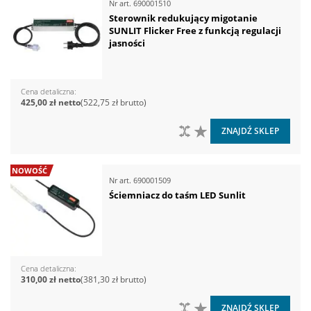
Nr art.
690001510
Sterownik redukujący migotanie
SUNLIT Flicker Free z funkcją regulacji
jasności
Cena detaliczna
425,00 zł
522,75 zł
DO PORÓWNANIA
DO LISTY ŻYCZEŃ
ZNAJDŹ SKLEP
NOWOŚĆ
Nr art.
690001509
Ściemniacz do taśm LED Sunlit
Cena detaliczna
310,00 zł
381,30 zł
DO PORÓWNANIA
DO LISTY ŻYCZEŃ
ZNAJDŹ SKLEP