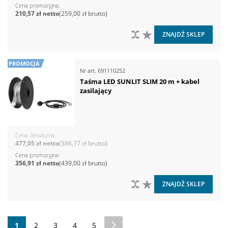
Cena promocyjna
210,57 zł
259,00 zł
DO PORÓWNANIA
DO LISTY ŻYCZEŃ
ZNAJDŹ SKLEP
PROMOCJA
Nr art.
691110252
Taśma LED SUNLIT SLIM 20 m + kabel
zasilający
Cena detaliczna
477,05 zł
586,77 zł
Cena promocyjna
356,91 zł
439,00 zł
DO PORÓWNANIA
DO LISTY ŻYCZEŃ
ZNAJDŹ SKLEP
Strona
Aktualnie czytasz stronę
Strona
Strona
Strona
Strona
Strona
Następne
1
2
3
4
5