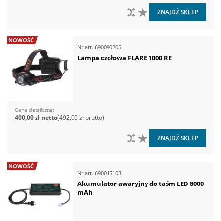
DO PORÓWNANIA
DO LISTY ŻYCZEŃ
ZNAJDŹ SKLEP
NOWOŚĆ
Nr art.
690090205
Lampa czołowa FLARE 1000 RE
Cena detaliczna
400,00 zł
492,00 zł
DO PORÓWNANIA
DO LISTY ŻYCZEŃ
ZNAJDŹ SKLEP
NOWOŚĆ
Nr art.
690015103
Akumulator awaryjny do taśm LED 8000
mAh