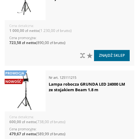
Cena detaliczna
1 000,00 zł
1 230,00 zł
Cena promocyjna
723,58 zł
890,00 zł
DO PORÓWNANIA
DO LISTY ŻYCZEŃ
ZNAJDŹ SKLEP
PROMOCJA
Nr art.
125111215
NOWOŚĆ
Lampa robocza GRUNDA LED 24000 LM
ze stojakiem Beam 1.8 m
Cena detaliczna
600,00 zł
738,00 zł
Cena promocyjna
479,67 zł
589,99 zł