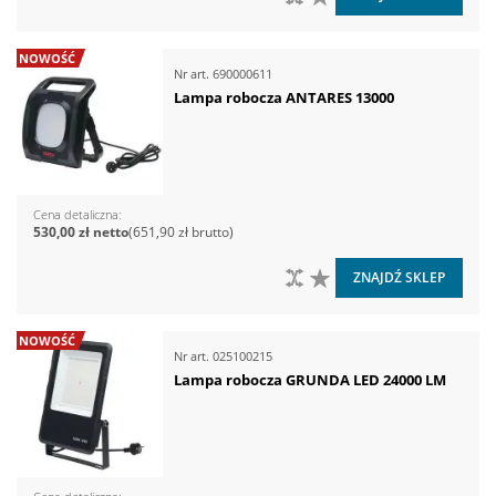
NOWOŚĆ
Nr art.
690000611
Lampa robocza ANTARES 13000
Cena detaliczna
530,00 zł
651,90 zł
DO PORÓWNANIA
DO LISTY ŻYCZEŃ
ZNAJDŹ SKLEP
NOWOŚĆ
Nr art.
025100215
Lampa robocza GRUNDA LED 24000 LM