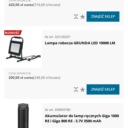
Cena detaliczna
420,00 zł
516,60 zł
DO PORÓWNANIA
DO LISTY ŻYCZEŃ
ZNAJDŹ SKLEP
NOWOŚĆ
Nr art.
025100207
Lampa robocza GRUNDA LED 10000 LM
Cena detaliczna
200,00 zł
246,00 zł
DO PORÓWNANIA
DO LISTY ŻYCZEŃ
ZNAJDŹ SKLEP
Nr art.
690003780
Akumulator do lamp ręcznych Giga 1000
RE i Giga 800 RE - 3.7V 3500 mAh