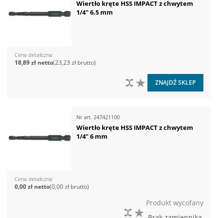
Wiertło kręte HSS IMPACT z chwytem
1/4" 6.5 mm
Cena detaliczna
18,89 zł
23,23 zł
DO PORÓWNANIA
DO LISTY ŻYCZEŃ
ZNAJDŹ SKLEP
Nr art.
247421100
Wiertło kręte HSS IMPACT z chwytem
1/4" 6 mm
Cena detaliczna
0,00 zł
0,00 zł
Produkt wycofany
DO PORÓWNANIA
DO LISTY ŻYCZEŃ
Brak zamiennika