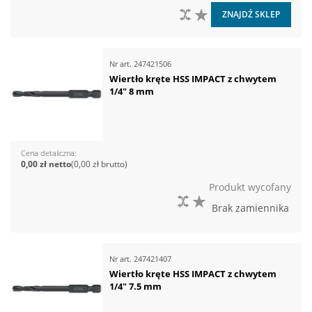
DO PORÓWNANIA
DO LISTY ŻYCZEŃ
ZNAJDŹ SKLEP
Nr art.
247421506
Wiertło kręte HSS IMPACT z chwytem
1/4" 8 mm
Cena detaliczna
0,00 zł
0,00 zł
Produkt wycofany
DO PORÓWNANIA
DO LISTY ŻYCZEŃ
Brak zamiennika
Nr art.
247421407
Wiertło kręte HSS IMPACT z chwytem
1/4" 7.5 mm