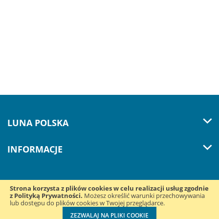
LUNA POLSKA
INFORMACJE
Strona korzysta z plików cookies w celu realizacji usług zgodnie
z Polityką Prywatności.
Śledź nas w mediach
Możesz określić warunki przechowywania
lub dostępu do plików cookies w Twojej przeglądarce.
społecznościowych:
ZEZWALAJ NA PLIKI COOKIE