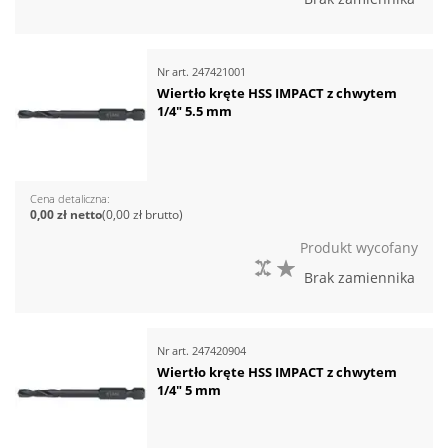
Nr art.
247421001
Wiertło kręte HSS IMPACT z chwytem
1/4" 5.5 mm
Cena detaliczna
0,00 zł
0,00 zł
Produkt wycofany
DO PORÓWNANIA
DO LISTY ŻYCZEŃ
Brak zamiennika
Nr art.
247420904
Wiertło kręte HSS IMPACT z chwytem
1/4" 5 mm