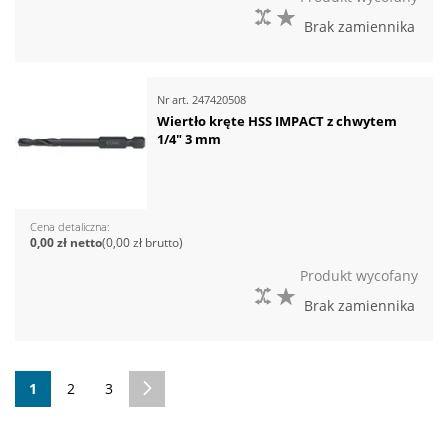
DO PORÓWNANIA
DO LISTY ŻYCZEŃ
Brak zamiennika
Nr art.
247420508
Wiertło kręte HSS IMPACT z chwytem
1/4" 3 mm
Cena detaliczna
0,00 zł
0,00 zł
Produkt wycofany
DO PORÓWNANIA
DO LISTY ŻYCZEŃ
Brak zamiennika
Strona
Aktualnie czytasz stronę
Strona
Strona
Strona
Następne
1
2
3