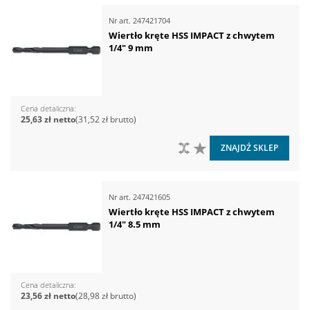
Nr art.
247421704
Wiertło kręte HSS IMPACT z chwytem
1/4" 9 mm
Cena detaliczna
25,63 zł
31,52 zł
DO PORÓWNANIA
DO LISTY ŻYCZEŃ
ZNAJDŹ SKLEP
Nr art.
247421605
Wiertło kręte HSS IMPACT z chwytem
1/4" 8.5 mm
Cena detaliczna
23,56 zł
28,98 zł