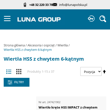
Przejdź
+48 32 220 33 78
info@lunapolska.pl
do
treści
Sz
Strona główna
Akcesoria i osprzęt
Wiertła
Wiertła HSS z chwytem 6-kątnym
Wiertła HSS z chwytem 6-kątnym
Zobacz
Us
Lista
Kafelki
Produkty
1
-
15
z
37
jako
ki
ma
FILTRY
Nr art.
247421902
Wiertło kręte HSS IMPACT z chwytem