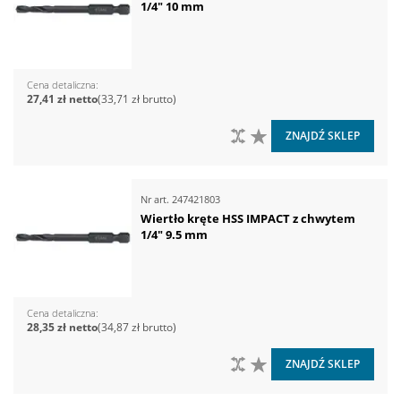
1/4" 10 mm
Cena detaliczna
27,41 zł
33,71 zł
DO PORÓWNANIA
DO LISTY ŻYCZEŃ
ZNAJDŹ SKLEP
Nr art.
247421803
Wiertło kręte HSS IMPACT z chwytem
1/4" 9.5 mm
Cena detaliczna
28,35 zł
34,87 zł
DO PORÓWNANIA
DO LISTY ŻYCZEŃ
ZNAJDŹ SKLEP