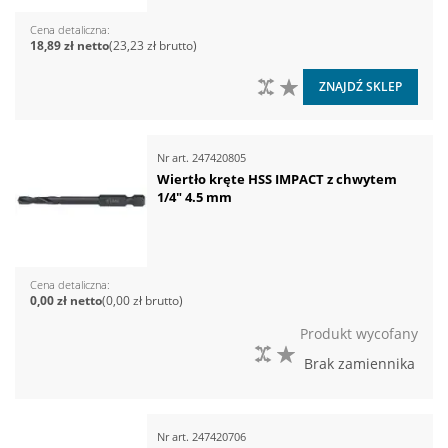
Cena detaliczna
18,89 zł
23,23 zł
DO PORÓWNANIA
DO LISTY ŻYCZEŃ
ZNAJDŹ SKLEP
Nr art.
247420805
Wiertło kręte HSS IMPACT z chwytem
1/4" 4.5 mm
Cena detaliczna
0,00 zł
0,00 zł
Produkt wycofany
DO PORÓWNANIA
DO LISTY ŻYCZEŃ
Brak zamiennika
Nr art.
247420706