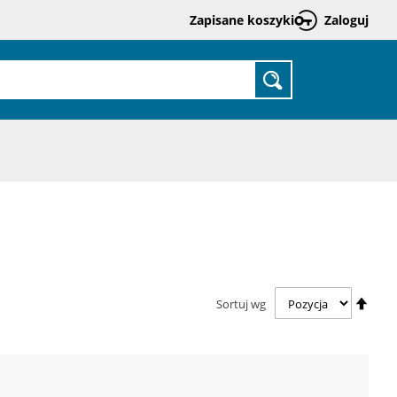
Zapisane koszyki
Zaloguj
Prze
do
treśc
SZUKAJ
Usta
Sortuj wg
kieru
malej