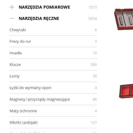
NARZĘDZIA POMIAROWE
1015
NARZĘDZIA RĘCZNE
5054
Chwytaki
6
Frezy do rur
3
Imadła
16
Klucze
586
Łomy
35
Łyżki do wymiany opon
4
Magnesy i przyrządy magnesujące
86
Maty ochronne
4
Młotki i pobijaki
127