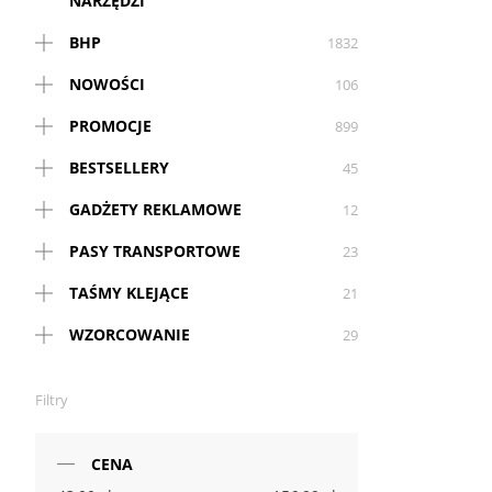
NARZĘDZI
BHP
1832
NOWOŚCI
106
PROMOCJE
899
BESTSELLERY
45
GADŻETY REKLAMOWE
12
PASY TRANSPORTOWE
23
TAŚMY KLEJĄCE
21
WZORCOWANIE
29
Filtry
CENA