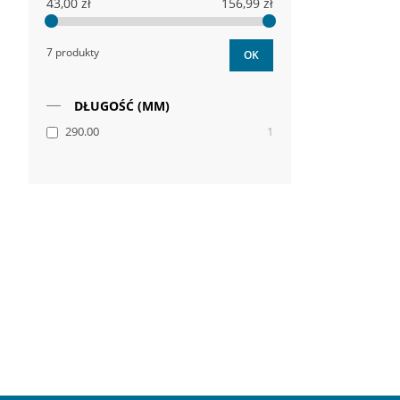
43,00 zł
156,99 zł
7 produkty
OK
DŁUGOŚĆ (MM)
290.00
1