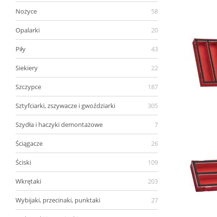
Nożyce
58
Opalarki
20
Piły
43
Siekiery
22
Szczypce
187
Sztyfciarki, zszywacze i gwoździarki
305
Szydła i haczyki demontażowe
7
Ściągacze
26
Ściski
109
Wkrętaki
203
Wybijaki, przecinaki, punktaki
27