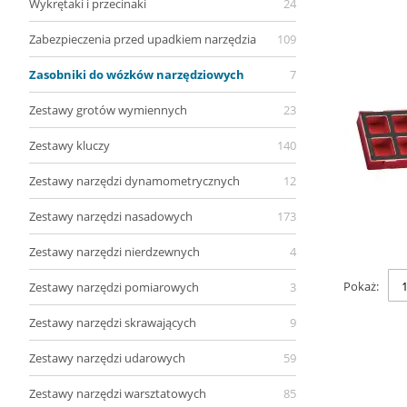
Wykrętaki i przecinaki
24
Zabezpieczenia przed upadkiem narzędzia
109
Zasobniki do wózków narzędziowych
7
Zestawy grotów wymiennych
23
Zestawy kluczy
140
Zestawy narzędzi dynamometrycznych
12
Zestawy narzędzi nasadowych
173
Zestawy narzędzi nierdzewnych
4
Pokaż
Zestawy narzędzi pomiarowych
3
Zestawy narzędzi skrawających
9
Zestawy narzędzi udarowych
59
Zestawy narzędzi warsztatowych
85