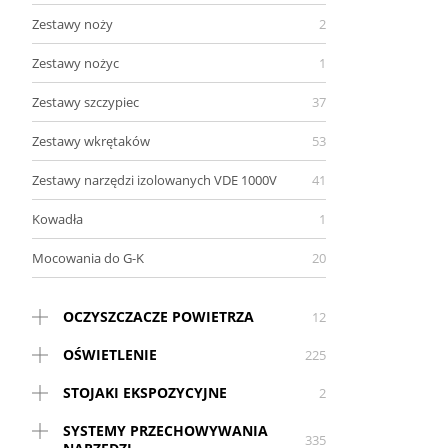
Zestawy noży
2
Zestawy nożyc
1
Zestawy szczypiec
37
Zestawy wkrętaków
53
Zestawy narzędzi izolowanych VDE 1000V
41
Kowadła
1
Mocowania do G-K
20
OCZYSZCZACZE POWIETRZA
12
OŚWIETLENIE
225
STOJAKI EKSPOZYCYJNE
2
SYSTEMY PRZECHOWYWANIA
335