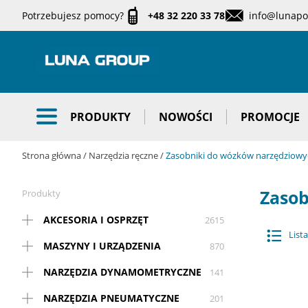
Potrzebujesz pomocy?
+48 32 220 33 78
info@lunapol
PRODUKTY
NOWOŚCI
PROMOCJE
Strona główna
Narzędzia ręczne
Zasobniki do wózków narzędziowy
Zasob
Produkty
AKCESORIA I OSPRZĘT
2615
Lista
MASZYNY I URZĄDZENIA
870
NARZĘDZIA DYNAMOMETRYCZNE
141
NARZĘDZIA PNEUMATYCZNE
201