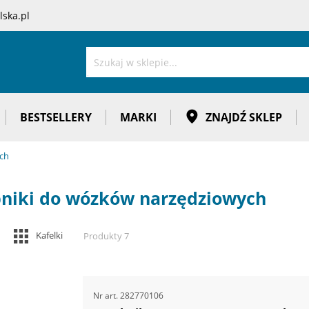
ska.pl
Szukaj
BESTSELLERY
MARKI
ZNAJDŹ SKLEP
ch
niki do wózków narzędziowych
Zobacz
Kafelki
Produkty
7
jako
Nr art.
282770106