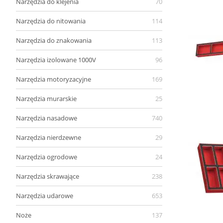
Narzędzia do klejenia
70
Narzędzia do nitowania
114
Narzędzia do znakowania
113
Narzędzia izolowane 1000V
96
Narzędzia motoryzacyjne
169
Narzędzia murarskie
25
Narzędzia nasadowe
740
Narzędzia nierdzewne
29
Narzędzia ogrodowe
24
Narzędzia skrawające
238
Narzędzia udarowe
653
Noże
137