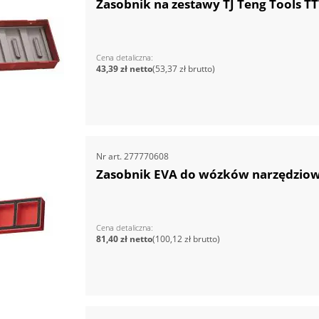
Zasobnik na zestawy TJ Teng Tools TT
Cena detaliczna
43,39 zł
53,37 zł
Nr art.
277770608
Zasobnik EVA do wózków narzędzio
Cena detaliczna
81,40 zł
100,12 zł