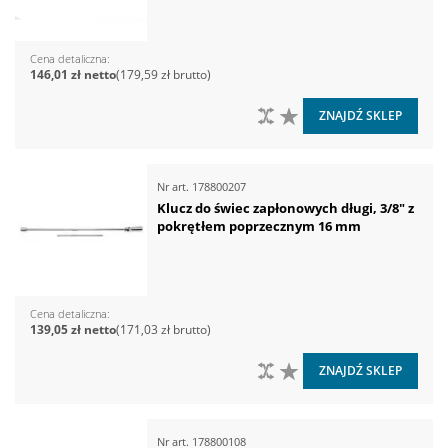
Cena detaliczna
146,01 zł
179,59 zł
DO PORÓWNANIA
DO LISTY ŻYCZEŃ
ZNAJDŹ SKLEP
Nr art.
178800207
Klucz do świec zapłonowych długi, 3/8" z
pokrętłem poprzecznym 16 mm
Cena detaliczna
139,05 zł
171,03 zł
DO PORÓWNANIA
DO LISTY ŻYCZEŃ
ZNAJDŹ SKLEP
Nr art.
178800108