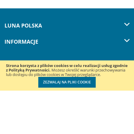
LUNA POLSKA
INFORMACJE
Strona korzysta z plików cookies w celu realizacji usług zgodnie
z Polityką Prywatności.
Śledź nas w mediach
Możesz określić warunki przechowywania
lub dostępu do plików cookies w Twojej przeglądarce.
społecznościowych:
ZEZWALAJ NA PLIKI COOKIE
Luna Polska Sp. z o.o. ul. Konduktorska 39B | 40-155 Katowice
| NIP: 2050003846 | REGON: 243466960 | +48 32 220 33 78
Wdrożenie:
Lizard Media ®