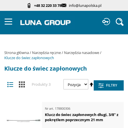
Przejdź
+48 32 220 33 78
info@lunapolska.pl
do
treści
Sz
Strona główna
Narzędzia ręczne
Narzędzia nasadowe
Klucze do świec zapłonowych
Klucze do świec zapłonowych
Zobacz
Ustaw
Lista
Kafelki
Produkty
3
FILTRY
jako
kierunek
malejący
Nr art.
178800306
Klucz do świec zapłonowych długi, 3/8" z
pokrętłem poprzecznym 21 mm