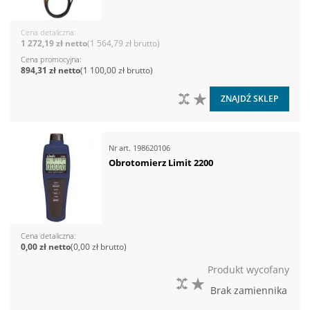
Cena detaliczna
1 272,19 zł
1 564,79 zł
Cena promocyjna
894,31 zł
1 100,00 zł
DO PORÓWNANIA
DO LISTY ŻYCZEŃ
ZNAJDŹ SKLEP
Nr art.
198620106
Obrotomierz Limit 2200
Cena detaliczna
0,00 zł
0,00 zł
Produkt wycofany
DO PORÓWNANIA
DO LISTY ŻYCZEŃ
Brak zamiennika