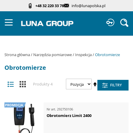
Przejdź
+48 32 220 33 78
info@lunapolska.pl
do
treści
Sz
Strona główna
Narzędzia pomiarowe
Inspekcja
Obrotomierze
Obrotomierze
Zobacz
Ustaw
Lista
Kafelki
Produkty
4
FILTRY
jako
kierunek
malejący
PROMOCJA
Nr art.
292750106
Obrotomierz Limit 2400