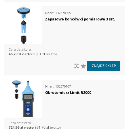
Nr art.
132370305
Zapasowe końcówki pomiarowe 3 szt.
Cena detaliczna
48,79 zł
60,01 zł
DO PORÓWNANIA
DO LISTY ŻYCZEŃ
ZNAJDŹ SKLEP
Nr art.
132370107
Obrotomierz Limit R2000
Cena detaliczna
724,96 zł
891,70 zł