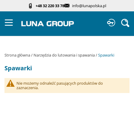
Przejdź
+48 32 220 33 78
info@lunapolska.pl
do
treści
Sz
Strona główna
Narzędzia do lutowania i spawania
Spawarki
Spawarki
Nie możemy odnaleźć pasujących produktów do
zaznaczenia.