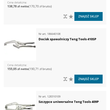
Cena detaliczna
138,78 zł
170,70 zł
DO PORÓWNANIA
DO LISTY ŻYCZEŃ
ZNAJDŹ SKLEP
Nr art.
186640108
Docisk spawalniczy Teng Tools 410SP
Cena detaliczna
155,05 zł
190,71 zł
DO PORÓWNANIA
DO LISTY ŻYCZEŃ
ZNAJDŹ SKLEP
Nr art.
128310109
Szczypce uniwersalne Teng Tools 409P