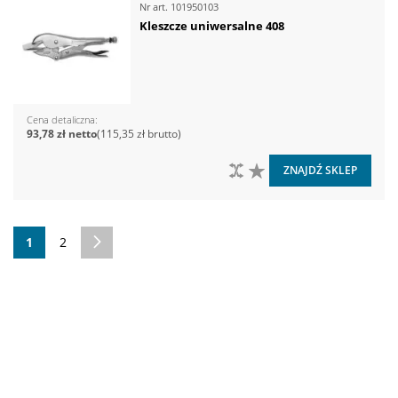
Nr art.
101950103
Kleszcze uniwersalne 408
Cena detaliczna
93,78 zł
115,35 zł
DO PORÓWNANIA
DO LISTY ŻYCZEŃ
ZNAJDŹ SKLEP
Strona
Aktualnie czytasz stronę
Strona
Strona
Następne
1
2