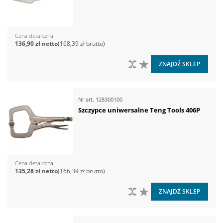
Cena detaliczna
136,90 zł
168,39 zł
DO PORÓWNANIA
DO LISTY ŻYCZEŃ
ZNAJDŹ SKLEP
Nr art.
128300100
Szczypce uniwersalne Teng Tools 406P
Cena detaliczna
135,28 zł
166,39 zł
DO PORÓWNANIA
DO LISTY ŻYCZEŃ
ZNAJDŹ SKLEP