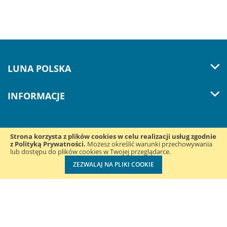
LUNA POLSKA
INFORMACJE
Strona korzysta z plików cookies w celu realizacji usług zgodnie
z Polityką Prywatności.
Śledź nas w mediach
Możesz określić warunki przechowywania
lub dostępu do plików cookies w Twojej przeglądarce.
społecznościowych:
ZEZWALAJ NA PLIKI COOKIE
Luna Polska Sp. z o.o. ul. Konduktorska 39B | 40-155 Katowice
| NIP: 2050003846 | REGON: 243466960 | +48 32 220 33 78