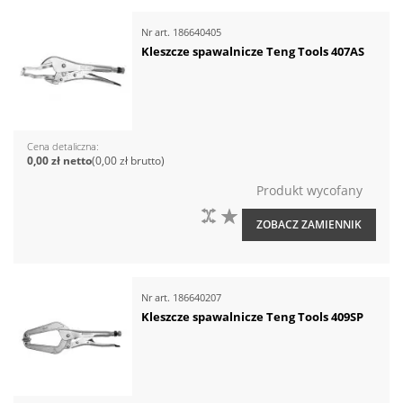
Nr art.
186640405
Kleszcze spawalnicze Teng Tools 407AS
Cena detaliczna
0,00 zł
0,00 zł
Produkt wycofany
DO PORÓWNANIA
DO LISTY ŻYCZEŃ
ZOBACZ ZAMIENNIK
Nr art.
186640207
Kleszcze spawalnicze Teng Tools 409SP