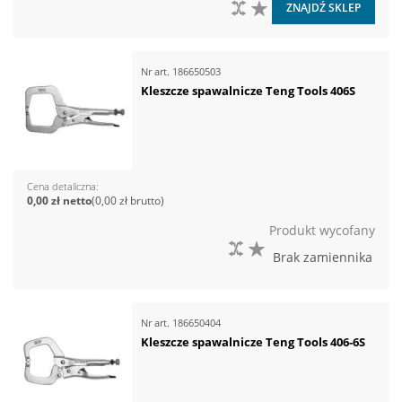
DO PORÓWNANIA
DO LISTY ŻYCZEŃ
ZNAJDŹ SKLEP
Nr art.
186650503
Kleszcze spawalnicze Teng Tools 406S
Cena detaliczna
0,00 zł
0,00 zł
Produkt wycofany
DO PORÓWNANIA
DO LISTY ŻYCZEŃ
Brak zamiennika
Nr art.
186650404
Kleszcze spawalnicze Teng Tools 406-6S