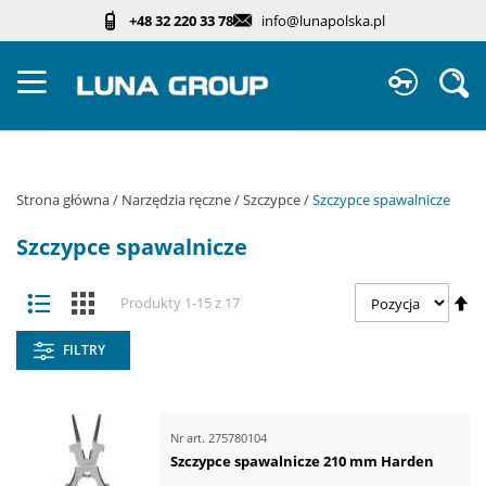
Przejdź
+48 32 220 33 78
info@lunapolska.pl
do
treści
Sz
Strona główna
Narzędzia ręczne
Szczypce
Szczypce spawalnicze
Szczypce spawalnicze
Zobacz
Us
Lista
Kafelki
Produkty
1
-
15
z
17
jako
ki
ma
FILTRY
Nr art.
275780104
Szczypce spawalnicze 210 mm Harden