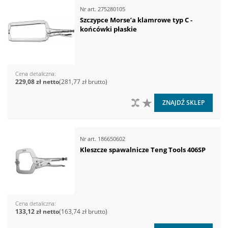
Nr art.
275280105
Szczypce Morse’a klamrowe typ C -
końcówki płaskie
Cena detaliczna
229,08 zł
281,77 zł
DO PORÓWNANIA
DO LISTY ŻYCZEŃ
ZNAJDŹ SKLEP
Nr art.
186650602
Kleszcze spawalnicze Teng Tools 406SP
Cena detaliczna
133,12 zł
163,74 zł