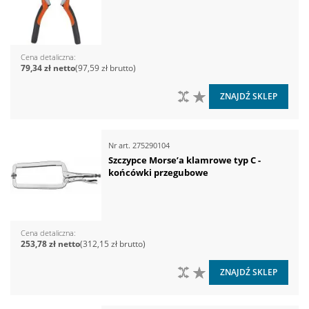
Cena detaliczna
79,34 zł
97,59 zł
DO PORÓWNANIA
DO LISTY ŻYCZEŃ
ZNAJDŹ SKLEP
Nr art.
275290104
Szczypce Morse’a klamrowe typ C -
końcówki przegubowe
Cena detaliczna
253,78 zł
312,15 zł
DO PORÓWNANIA
DO LISTY ŻYCZEŃ
ZNAJDŹ SKLEP