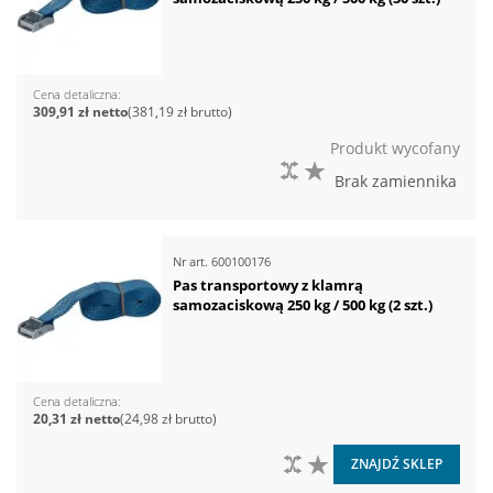
Cena detaliczna
309,91 zł
381,19 zł
Produkt wycofany
DO PORÓWNANIA
DO LISTY ŻYCZEŃ
Brak zamiennika
Nr art.
600100176
Pas transportowy z klamrą
samozaciskową 250 kg / 500 kg (2 szt.)
Cena detaliczna
20,31 zł
24,98 zł
DO PORÓWNANIA
DO LISTY ŻYCZEŃ
ZNAJDŹ SKLEP