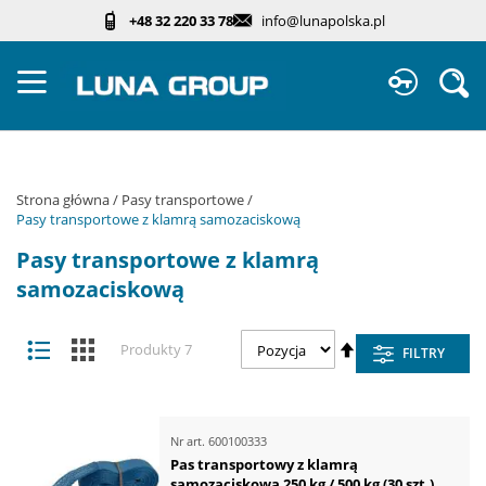
Przejdź
+48 32 220 33 78
info@lunapolska.pl
do
treści
Sz
Strona główna
Pasy transportowe
Pasy transportowe z klamrą samozaciskową
Pasy transportowe z klamrą
samozaciskową
Zobacz
Ustaw
Lista
Kafelki
Produkty
7
FILTRY
jako
kierunek
malejący
Nr art.
600100333
Pas transportowy z klamrą
samozaciskową 250 kg / 500 kg (30 szt.)