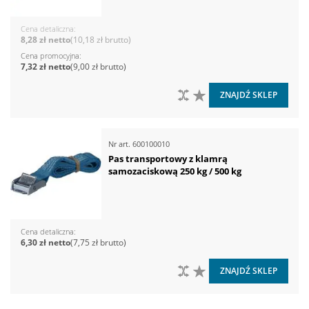
Cena detaliczna
8,28 zł
10,18 zł
Cena promocyjna
7,32 zł
9,00 zł
DO PORÓWNANIA
DO LISTY ŻYCZEŃ
ZNAJDŹ SKLEP
Nr art.
600100010
Pas transportowy z klamrą
samozaciskową 250 kg / 500 kg
Cena detaliczna
6,30 zł
7,75 zł
DO PORÓWNANIA
DO LISTY ŻYCZEŃ
ZNAJDŹ SKLEP