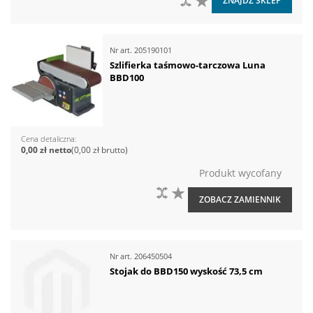
ZNAJDŹ SKLEP
Nr art.
205190101
Szlifierka taśmowo-tarczowa Luna
BBD100
Cena detaliczna
0,00 zł
0,00 zł
Produkt wycofany
DO PORÓWNANIA
DO LISTY ŻYCZEŃ
ZOBACZ ZAMIENNIK
Nr art.
206450504
Stojak do BBD150 wyskość 73,5 cm