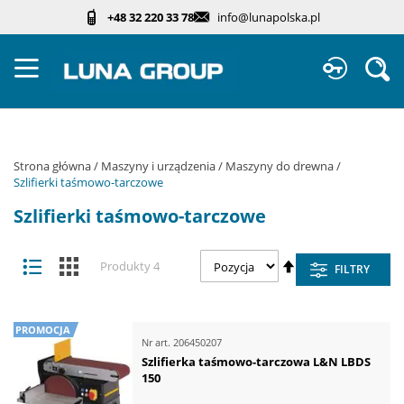
Przejdź
+48 32 220 33 78
info@lunapolska.pl
do
treści
Sz
Strona główna
Maszyny i urządzenia
Maszyny do drewna
Szlifierki taśmowo-tarczowe
Szlifierki taśmowo-tarczowe
Zobacz
Ustaw
Lista
Kafelki
Produkty
4
FILTRY
jako
kierunek
malejący
PROMOCJA
Nr art.
206450207
Szlifierka taśmowo-tarczowa L&N LBDS
150