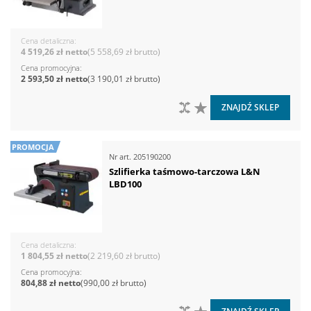
Cena detaliczna
4 519,26 zł
5 558,69 zł
Cena promocyjna
2 593,50 zł
3 190,01 zł
DO PORÓWNANIA
DO LISTY ŻYCZEŃ
ZNAJDŹ SKLEP
PROMOCJA
Nr art.
205190200
Szlifierka taśmowo-tarczowa L&N
LBD100
Cena detaliczna
1 804,55 zł
2 219,60 zł
Cena promocyjna
804,88 zł
990,00 zł
DO PORÓWNANIA
DO LISTY ŻYCZEŃ