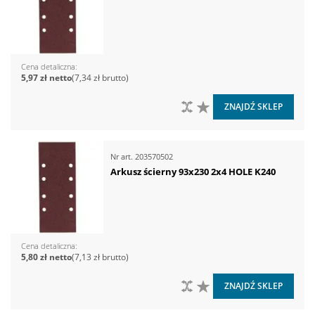
Cena detaliczna
5,97 zł
7,34 zł
DO PORÓWNANIA
DO LISTY ŻYCZEŃ
ZNAJDŹ SKLEP
Nr art.
203570502
Arkusz ścierny 93x230 2x4 HOLE K240
Cena detaliczna
5,80 zł
7,13 zł
DO PORÓWNANIA
DO LISTY ŻYCZEŃ
ZNAJDŹ SKLEP