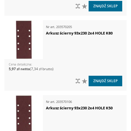
DO PORÓWNANIA
DO LISTY ŻYCZEŃ
ZNAJDŹ SKLEP
Nr art.
203570205
Arkusz ścierny 93x230 2x4 HOLE K80
Cena detaliczna
5,97 zł
7,34 zł
DO PORÓWNANIA
DO LISTY ŻYCZEŃ
ZNAJDŹ SKLEP
Nr art.
203570106
Arkusz ścierny 93x230 2x4 HOLE K50