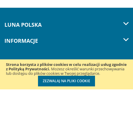
LUNA POLSKA
INFORMACJE
Strona korzysta z plików cookies w celu realizacji usług zgodnie
z Polityką Prywatności.
Śledź nas w mediach
Możesz określić warunki przechowywania
lub dostępu do plików cookies w Twojej przeglądarce.
społecznościowych:
ZEZWALAJ NA PLIKI COOKIE
Luna Polska Sp. z o.o. ul. Konduktorska 39B | 40-155 Katowice
| NIP: 2050003846 | REGON: 243466960 | +48 32 220 33 78
Wdrożenie:
Lizard Media ®