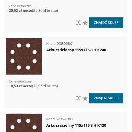
Cena detaliczna
20,62 zł
25,36 zł
DO PORÓWNANIA
DO LISTY ŻYCZEŃ
ZNAJDŹ SKLEP
Nr art.
203520507
Arkusz ścierny 115x115 8 H K240
Cena detaliczna
10,53 zł
12,95 zł
DO PORÓWNANIA
DO LISTY ŻYCZEŃ
ZNAJDŹ SKLEP
Nr art.
203520309
Arkusz ścierny 115x115 8 H K120