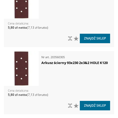
Cena detaliczna
5,80 zł
7,13 zł
DO PORÓWNANIA
DO LISTY ŻYCZEŃ
ZNAJDŹ SKLEP
Nr art.
203560305
Arkusz ścierny 93x230 2x3&2 HOLE K120
Cena detaliczna
5,80 zł
7,13 zł
DO PORÓWNANIA
DO LISTY ŻYCZEŃ
ZNAJDŹ SKLEP