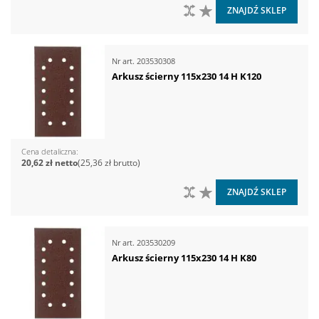
DO PORÓWNANIA
DO LISTY ŻYCZEŃ
ZNAJDŹ SKLEP
Nr art.
203530308
Arkusz ścierny 115x230 14 H K120
Cena detaliczna
20,62 zł
25,36 zł
DO PORÓWNANIA
DO LISTY ŻYCZEŃ
ZNAJDŹ SKLEP
Nr art.
203530209
Arkusz ścierny 115x230 14 H K80