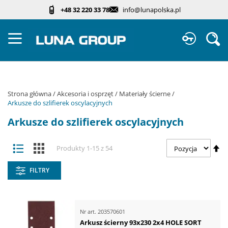
Przejdź
+48 32 220 33 78
info@lunapolska.pl
do
treści
Sz
Strona główna
Akcesoria i osprzęt
Materiały ścierne
Arkusze do szlifierek oscylacyjnych
Arkusze do szlifierek oscylacyjnych
Zobacz
Us
Lista
Kafelki
Produkty
1
-
15
z
54
jako
ki
ma
FILTRY
Nr art.
203570601
Arkusz ścierny 93x230 2x4 HOLE SORT