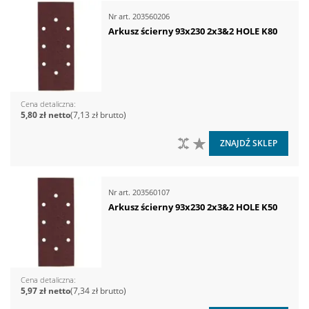
Nr art.
203560206
Arkusz ścierny 93x230 2x3&2 HOLE K80
Cena detaliczna
5,80 zł
7,13 zł
DO PORÓWNANIA
DO LISTY ŻYCZEŃ
ZNAJDŹ SKLEP
Nr art.
203560107
Arkusz ścierny 93x230 2x3&2 HOLE K50
Cena detaliczna
5,97 zł
7,34 zł