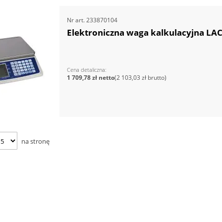
Nr art.
233870104
Elektroniczna waga kalkulacyjna LAC
Cena detaliczna
1 709,78 zł
2 103,03 zł
na stronę