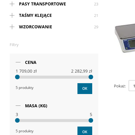
PASY TRANSPORTOWE
23
TAŚMY KLEJĄCE
21
WZORCOWANIE
29
Filtry
CENA
1 709,00 zł
2 282,99 zł
Pokaż
5 produkty
OK
MASA (KG)
3
5
5 produkty
OK