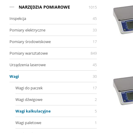
NARZĘDZIA POMIAROWE
1015
Inspekcja
45
Pomiary elektryczne
33
Pomiary środowiskowe
17
Pomiary warsztatowe
849
Urządzenia laserowe
45
Wagi
30
Wagi do paczek
17
Wagi dźwigowe
2
Wagi kalkulacyjne
5
Wagi paletowe
1