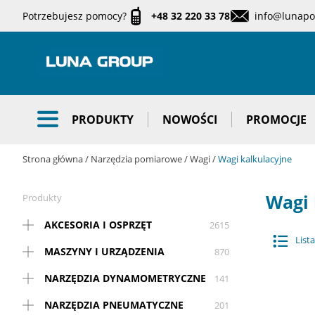
Potrzebujesz pomocy?
+48 32 220 33 78
info@lunapol
PRODUKTY
NOWOŚCI
PROMOCJE
Strona główna
Narzędzia pomiarowe
Wagi
Wagi kalkulacyjne
Wagi 
Produkty
AKCESORIA I OSPRZĘT
2615
Lista
MASZYNY I URZĄDZENIA
870
NARZĘDZIA DYNAMOMETRYCZNE
141
NARZĘDZIA PNEUMATYCZNE
201