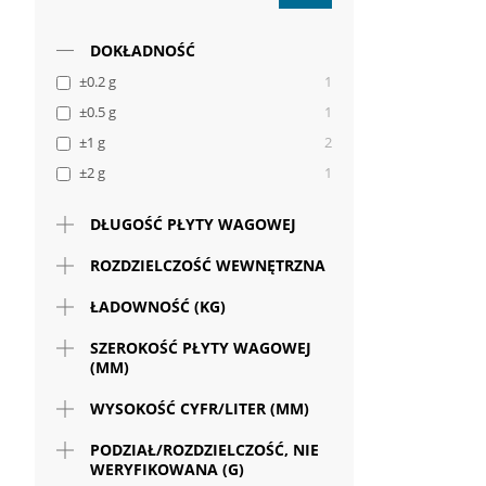
DOKŁADNOŚĆ
±0.2 g
1
±0.5 g
1
±1 g
2
±2 g
1
DŁUGOŚĆ PŁYTY WAGOWEJ
ROZDZIELCZOŚĆ WEWNĘTRZNA
ŁADOWNOŚĆ (KG)
SZEROKOŚĆ PŁYTY WAGOWEJ
(MM)
WYSOKOŚĆ CYFR/LITER (MM)
PODZIAŁ/ROZDZIELCZOŚĆ, NIE
WERYFIKOWANA (G)