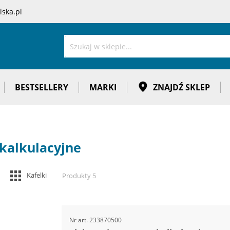
ska.pl
Szukaj
BESTSELLERY
MARKI
ZNAJDŹ SKLEP
kalkulacyjne
Zobacz
Kafelki
Produkty
5
jako
Nr art.
233870500