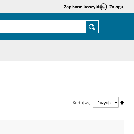
Zapisane koszyki
Zaloguj
Prze
do
treśc
SZUKAJ
Usta
Sortuj wg
kieru
malej