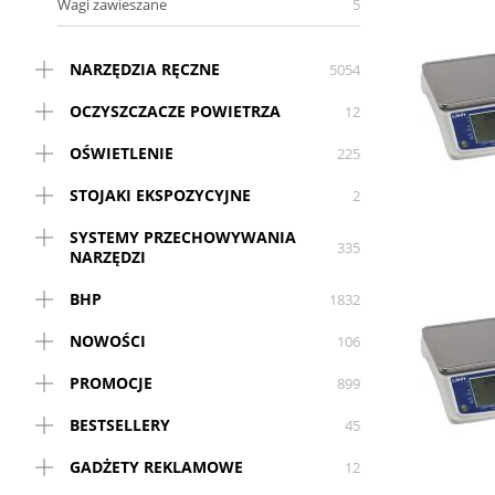
Wagi zawieszane
5
NARZĘDZIA RĘCZNE
5054
OCZYSZCZACZE POWIETRZA
12
OŚWIETLENIE
225
STOJAKI EKSPOZYCYJNE
2
SYSTEMY PRZECHOWYWANIA
335
NARZĘDZI
BHP
1832
NOWOŚCI
106
PROMOCJE
899
BESTSELLERY
45
GADŻETY REKLAMOWE
12