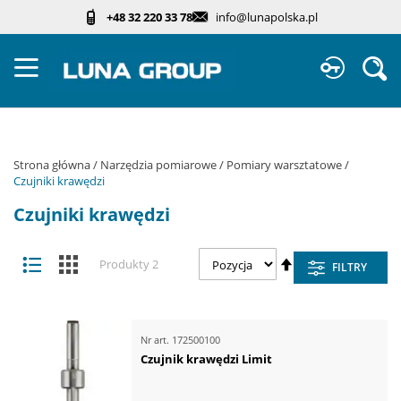
Przejdź
+48 32 220 33 78
info@lunapolska.pl
do
treści
Sz
Strona główna
Narzędzia pomiarowe
Pomiary warsztatowe
Czujniki krawędzi
Czujniki krawędzi
Zobacz
Ustaw
Lista
Kafelki
Produkty
2
FILTRY
jako
kierunek
malejący
Nr art.
172500100
Czujnik krawędzi Limit