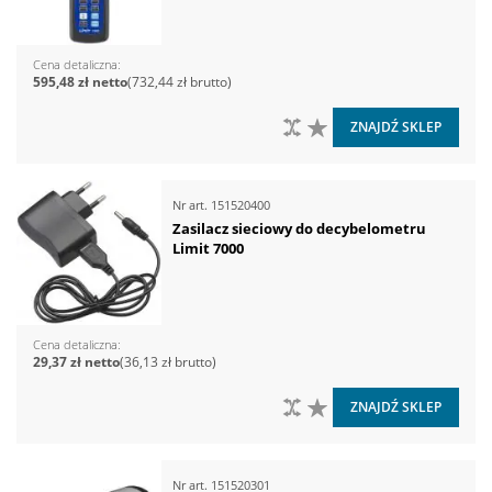
Cena detaliczna
595,48 zł
732,44 zł
DO PORÓWNANIA
DO LISTY ŻYCZEŃ
ZNAJDŹ SKLEP
Nr art.
151520400
Zasilacz sieciowy do decybelometru
Limit 7000
Cena detaliczna
29,37 zł
36,13 zł
DO PORÓWNANIA
DO LISTY ŻYCZEŃ
ZNAJDŹ SKLEP
Nr art.
151520301