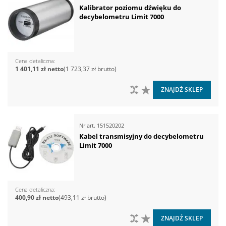
Kalibrator poziomu dźwięku do
decybelometru Limit 7000
Cena detaliczna
1 401,11 zł
1 723,37 zł
DO PORÓWNANIA
DO LISTY ŻYCZEŃ
ZNAJDŹ SKLEP
Nr art.
151520202
Kabel transmisyjny do decybelometru
Limit 7000
Cena detaliczna
400,90 zł
493,11 zł
DO PORÓWNANIA
DO LISTY ŻYCZEŃ
ZNAJDŹ SKLEP