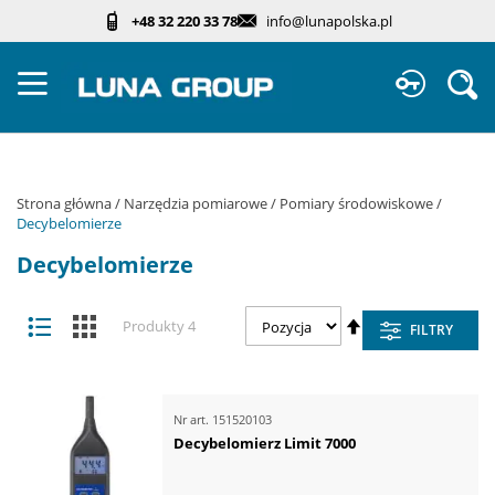
Przejdź
+48 32 220 33 78
info@lunapolska.pl
do
treści
Sz
Strona główna
Narzędzia pomiarowe
Pomiary środowiskowe
Decybelomierze
Decybelomierze
Zobacz
Ustaw
Lista
Kafelki
Produkty
4
FILTRY
jako
kierunek
malejący
Nr art.
151520103
Decybelomierz Limit 7000