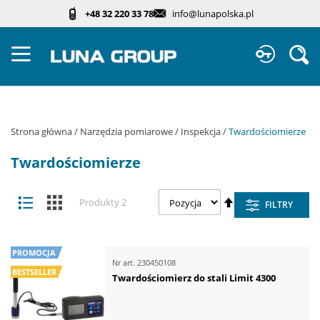
Przejdź
+48 32 220 33 78
info@lunapolska.pl
do
treści
Sz
Strona główna
Narzędzia pomiarowe
Inspekcja
Twardościomierze
Twardościomierze
Zobacz
Ustaw
Lista
Kafelki
Produkty
2
FILTRY
jako
kierunek
malejący
PROMOCJA
Nr art.
230450108
BESTSELLER
Twardościomierz do stali Limit 4300