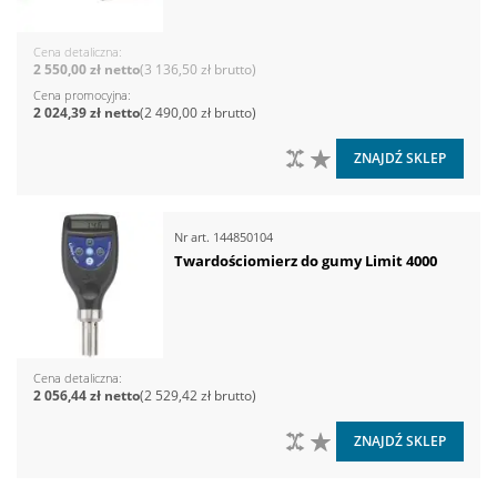
Cena detaliczna
2 550,00 zł
3 136,50 zł
Cena promocyjna
2 024,39 zł
2 490,00 zł
DO PORÓWNANIA
DO LISTY ŻYCZEŃ
ZNAJDŹ SKLEP
Nr art.
144850104
Twardościomierz do gumy Limit 4000
Cena detaliczna
2 056,44 zł
2 529,42 zł
DO PORÓWNANIA
DO LISTY ŻYCZEŃ
ZNAJDŹ SKLEP