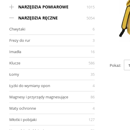
NARZĘDZIA POMIAROWE
1015
NARZĘDZIA RĘCZNE
5054
Chwytaki
6
Frezy do rur
3
Imadła
16
Klucze
586
Pokaż
Łomy
35
Łyżki do wymiany opon
4
Magnesy i przyrządy magnesujące
86
Maty ochronne
4
Młotki i pobijaki
127