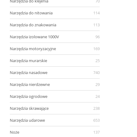
Narzędzia do klejenia
70
Narzędzia do nitowania
114
Narzędzia do znakowania
113
Narzędzia izolowane 1000V
96
Narzędzia motoryzacyjne
169
Narzędzia murarskie
25
Narzędzia nasadowe
740
Narzędzia nierdzewne
29
Narzędzia ogrodowe
24
Narzędzia skrawające
238
Narzędzia udarowe
653
Noże
137