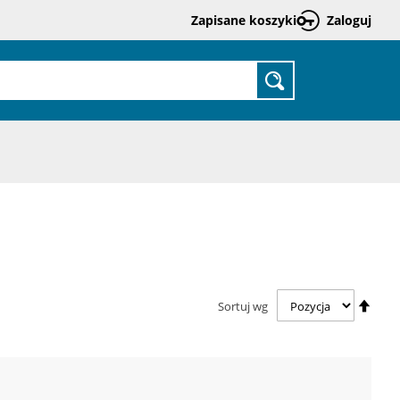
Zapisane koszyki
Zaloguj
Prze
do
treśc
SZUKAJ
Usta
Sortuj wg
kieru
malej