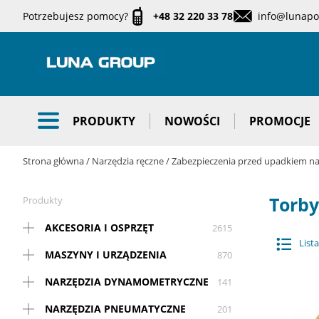
Potrzebujesz pomocy?
+48 32 220 33 78
info@lunapol
PRODUKTY
NOWOŚCI
PROMOCJE
Strona główna
Narzędzia ręczne
Zabezpieczenia przed upadkiem n
Torby
Produkty
AKCESORIA I OSPRZĘT
2615
Lista
MASZYNY I URZĄDZENIA
870
NARZĘDZIA DYNAMOMETRYCZNE
141
NARZĘDZIA PNEUMATYCZNE
201