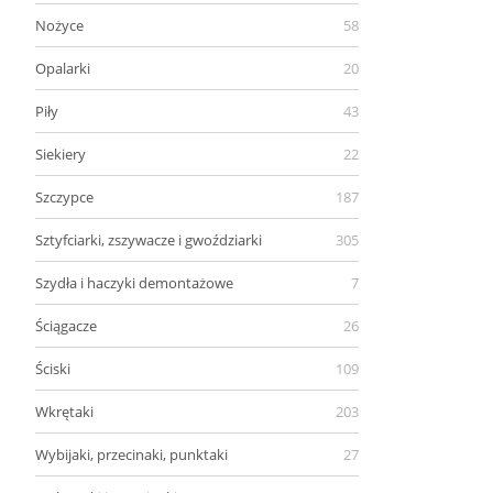
Nożyce
58
Opalarki
20
Piły
43
Siekiery
22
Szczypce
187
Sztyfciarki, zszywacze i gwoździarki
305
Szydła i haczyki demontażowe
7
Ściągacze
26
Ściski
109
Wkrętaki
203
Wybijaki, przecinaki, punktaki
27