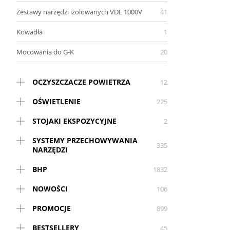
Zestawy narzędzi izolowanych VDE 1000V
41
Kowadła
1
Mocowania do G-K
20
OCZYSZCZACZE POWIETRZA
12
OŚWIETLENIE
225
STOJAKI EKSPOZYCYJNE
2
SYSTEMY PRZECHOWYWANIA
335
NARZĘDZI
BHP
1832
NOWOŚCI
106
PROMOCJE
899
BESTSELLERY
45