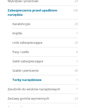
Wykrętaki i przecinaki
24
Zabezpieczenia przed upadkiem
109
narzędzia
Karabińczyki
20
Krętliki
1
Linki zabezpieczające
29
Pasy i szelki
9
Siatki zabezpieczające
1
Szakle i pierścienie
48
Torby narzędziowe
1
Zasobniki do wózków narzędziowych
7
Zestawy grotów wymiennych
23