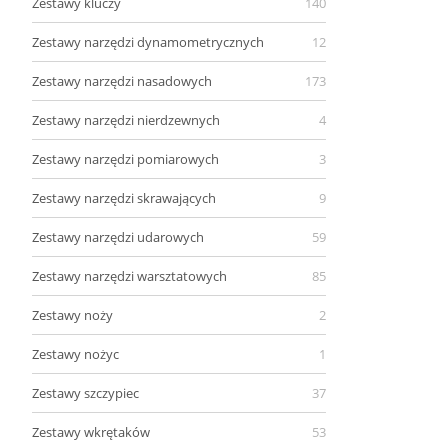
Zestawy kluczy
140
Zestawy narzędzi dynamometrycznych
12
Zestawy narzędzi nasadowych
173
Zestawy narzędzi nierdzewnych
4
Zestawy narzędzi pomiarowych
3
Zestawy narzędzi skrawających
9
Zestawy narzędzi udarowych
59
Zestawy narzędzi warsztatowych
85
Zestawy noży
2
Zestawy nożyc
1
Zestawy szczypiec
37
Zestawy wkrętaków
53