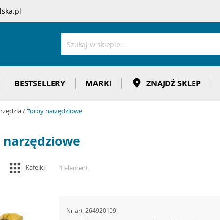
ska.pl
Szukaj
BESTSELLERY
MARKI
ZNAJDŹ SKLEP
arzędzia
Torby narzędziowe
 narzędziowe
Zobacz
Kafelki
1
element
jako
Nr art.
264920109