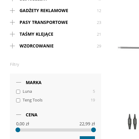
GADŻETY REKLAMOWE
12
PASY TRANSPORTOWE
23
TAŚMY KLEJĄCE
21
WZORCOWANIE
29
Filtry
MARKA
Luna
5
Teng Tools
19
CENA
0,00 zł
22,99 zł