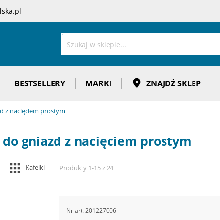
ska.pl
Szukaj
BESTSELLERY
MARKI
ZNAJDŹ SKLEP
zd z nacięciem prostym
 do gniazd z nacięciem prostym
Zobacz
Kafelki
Produkty
1
-
15
z
24
jako
Nr art.
201227006