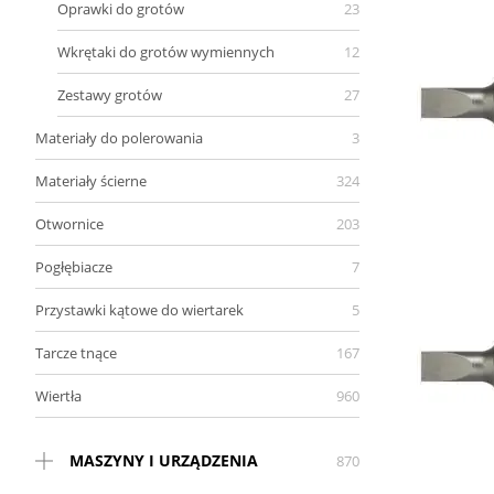
Oprawki do grotów
23
Wkrętaki do grotów wymiennych
12
Zestawy grotów
27
Materiały do polerowania
3
Materiały ścierne
324
Otwornice
203
Pogłębiacze
7
Przystawki kątowe do wiertarek
5
Tarcze tnące
167
Wiertła
960
MASZYNY I URZĄDZENIA
870