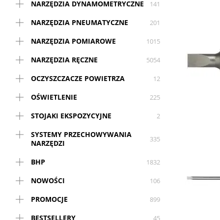
NARZĘDZIA DYNAMOMETRYCZNE
141
NARZĘDZIA PNEUMATYCZNE
201
NARZĘDZIA POMIAROWE
1015
NARZĘDZIA RĘCZNE
5054
OCZYSZCZACZE POWIETRZA
12
OŚWIETLENIE
225
STOJAKI EKSPOZYCYJNE
2
SYSTEMY PRZECHOWYWANIA
335
NARZĘDZI
BHP
1832
NOWOŚCI
106
PROMOCJE
899
BESTSELLERY
45