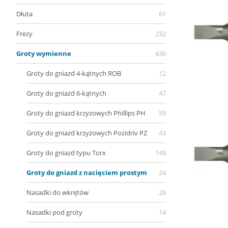
Dłuta
61
Frezy
232
Groty wymienne
436
Groty do gniazd 4-kątnych ROB
12
Groty do gniazd 6-kątnych
47
Groty do gniazd krzyżowych Phillips PH
59
Groty do gniazd krzyżowych Pozidriv PZ
43
Groty do gniazd typu Torx
148
Groty do gniazd z nacięciem prostym
24
Nasadki do wkrętów
26
Nasadki pod groty
14