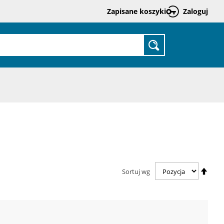
Zapisane koszyki
Zaloguj
Prze
do
treśc
SZUKAJ
Usta
Sortuj wg
kieru
malej