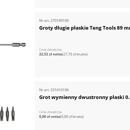
Nr art.
270140106
Groty długie płaskie Teng Tools 89
Cena detaliczna
22,52 zł
27,70 zł
Nr art.
231610106
Grot wymienny dwustronny płaski 0
Cena detaliczna
0,00 zł
0,00 zł