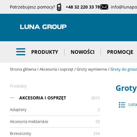
Potrzebujesz pomocy?
+48 32 220 33 78
info@lunapol
PRODUKTY
NOWOŚCI
PROMOCJE
Strona główna
Akcesoria i osprzęt
Groty wymienne
Groty do gnia
Groty
Produkty
AKCESORIA I OSPRZĘT
2615
Lista
Adaptery
2
Akcesoria meblarskie
20
Brzeszczoty
234